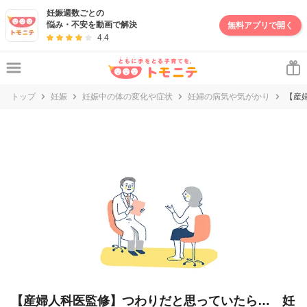
妊娠・出産・子育て情報サイト | トモニテ
妊娠週数ごとの
悩み・不安を動画で解決
無料アプリで開く
4.4
トップ
妊娠
妊娠中の体の変化や症状
妊婦の病気や気がかり
【産
【産婦人科医監修】つわりだと思っていたら… 妊