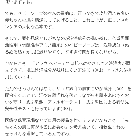
迷いますよね。
でも、ベビーソープの本来の目的は、汗っかきで皮脂汚れも多い
赤ちゃんの肌を清潔にしてあげること。これこそが、正しいスキ
ンケアの大切な基本です。
そして、案外見落としがちなのが洗浄成分の洗い残し。合成界面
活性剤（弱酸性やアミノ酸系）のベビーソープは、洗浄成分（ぬ
るぬる感）が肌に残りやすく、すすぎ時間が長くなりがち。
だからこそ、「アラウ.ベビー」では肌へのやさしさと洗浄力が両
立できて、肌に洗浄成分が残りにくい無添加（※1）せっけんを採
用しています。
ただのせっけんではなく、サラヤ独自の肌すこやか成分（※2）を
配合することで、汗や皮脂汚れを落としながらも肌本来のうるお
いを守り、皮ふ刺激・アレルギーテスト、皮ふ科医による乳幼児
安全性テストも行っています(※3)。
医療や保育現場などプロ用の製品を作るサラヤだからこそ、「赤
ちゃんの肌に何が本当に必要か」を考え抜いて、植物生まれの
せっけんを選択しているんですね。