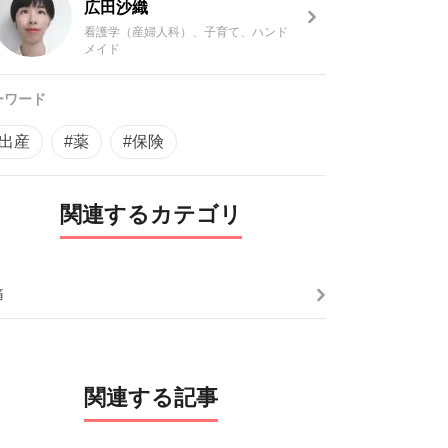
広田沙織
看護学（産婦人科）、子育て、ハンド
メイド
ーワード
#出産
#薬
#保険
関連するカテゴリ
痛
関連する記事