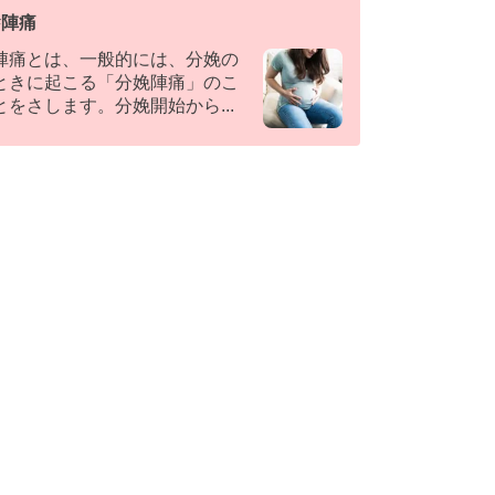
#
陣痛
陣痛とは、一般的には、分娩の
ときに起こる「分娩陣痛」のこ
とをさします。分娩開始から
...