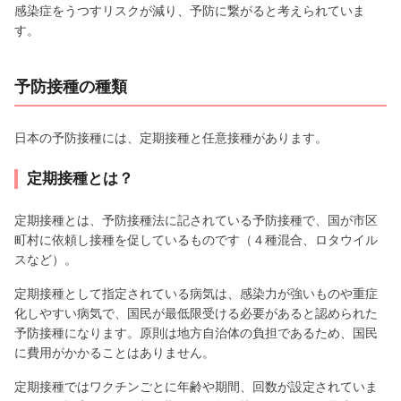
感染症をうつすリスクが減り、予防に繋がると考えられていま
す。
予防接種の種類
日本の予防接種には、定期接種と任意接種があります。
定期接種とは？
定期接種とは、予防接種法に記されている予防接種で、国が市区
町村に依頼し接種を促しているものです（４種混合、ロタウイル
スなど）。
定期接種として指定されている病気は、感染力が強いものや重症
化しやすい病気で、国民が最低限受ける必要があると認められた
予防接種になります。原則は地方自治体の負担であるため、国民
に費用がかかることはありません。
定期接種ではワクチンごとに年齢や期間、回数が設定されていま