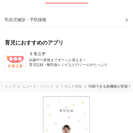
乳幼児健診・予防接種
育児におすすめのアプリ
トモニテ
妊娠中〜産後までずーっと使える！

育児記録・離乳食レシピなどのツールがたっぷり
トップ
ニュース・イベント
トモニテ情報
印刷できる新機能が登場！