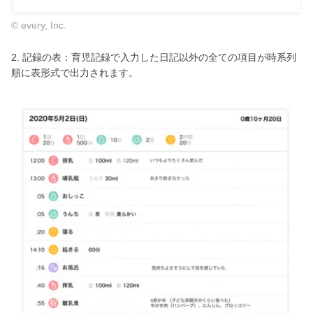
© every, Inc.
2. 記録の表：育児記録で入力した日記以外の全ての項目が時系列
順に表形式で出力されます。