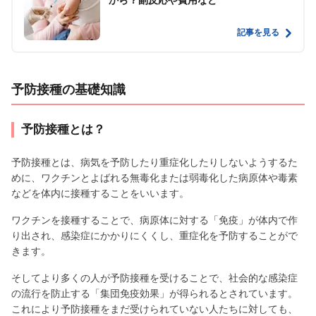
記事を見る
予防接種の基礎知識
予防接種とは？
予防接種とは、病気を予防したり重症化したりしないようするた
めに、ワクチンとよばれる無毒化または弱毒化した病原体や毒素
などを体内に接種することをいいます。
ワクチンを接種することで、病原体に対する「免疫」が体内で作
り出され、感染症にかかりにくくし、重症化を予防することがで
きます。
そしてより多くの人が予防接種を受けることで、社会的な感染症
の流行を防止する「集団免疫効果」が得られるとされています。
これにより予防接種をまだ受けられていない人たちに対しても、