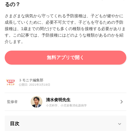
るの？
さまざまな病気から守ってくれる予防接種は、子どもが健やかに
成長していくために、必要不可欠です。子どもを守るための予防
接種は、1歳までの間だけでも多くの種類を接種する必要がありま
す。この記事では、予防接種にはどのような種類があるのかを紹
介します。
無料アプリで開く
トモニテ編集部
公開日: 2021年3月19日
清水俊明先生
監修者
小児科学、小児栄養消化器病学
目次