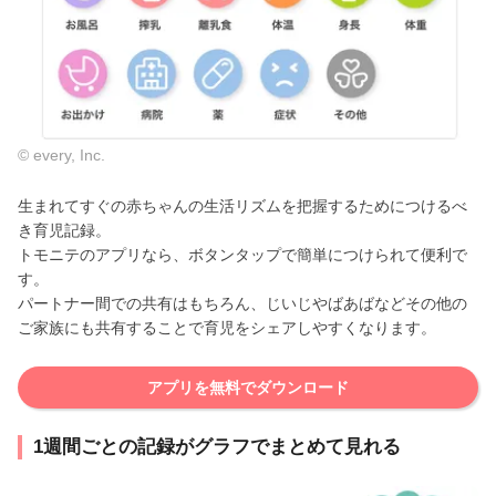
© every, Inc.
生まれてすぐの赤ちゃんの生活リズムを把握するためにつけるべ
き育児記録。
トモニテのアプリなら、ボタンタップで簡単につけられて便利で
す。
パートナー間での共有はもちろん、じいじやばあばなどその他の
ご家族にも共有することで育児をシェアしやすくなります。
アプリを無料でダウンロード
1週間ごとの記録がグラフでまとめて見れる