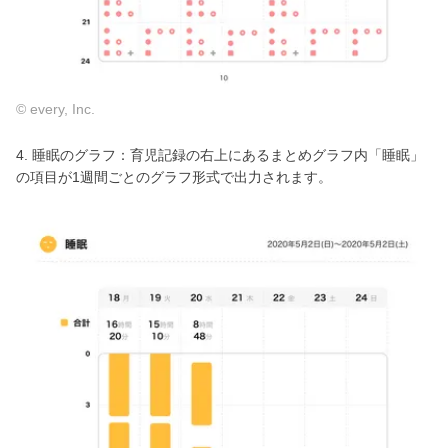
© every, Inc.
4. 睡眠のグラフ：育児記録の右上にあるまとめグラフ内「睡眠」
の項目が1週間ごとのグラフ形式で出力されます。