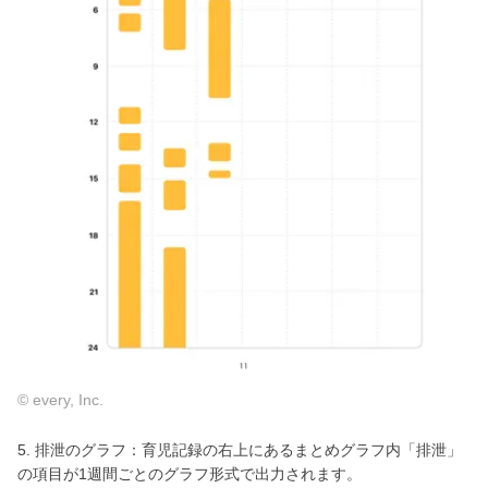
© every, Inc.
5. 排泄のグラフ：育児記録の右上にあるまとめグラフ内「排泄」
の項目が1週間ごとのグラフ形式で出力されます。