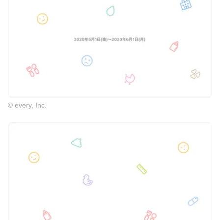
© every, Inc.