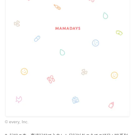
© every, Inc.