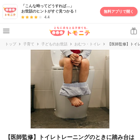
妊娠・出産・子育て情報サイト | トモニテ
「こんな時ってどうすれば…」
お世話のヒントがすぐ見つかる！
無料アプリで開く
4.4
トップ
子育て
子どものお世話
おむつ・トイレ
【医師監修】トイ
【医師監修】トイレトレーニングのときに踏み台は