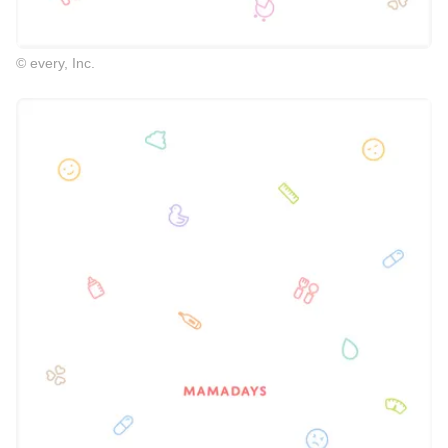
© every, Inc.