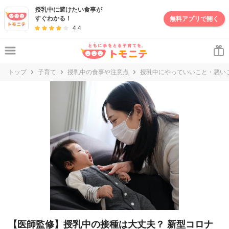
妊娠・出産・子育て情報サイト | トモニテ
授乳中に避けたい食事が
すぐわかる！
無料アプリで開く
4.4
トップ
子育て
授乳中の食事や注意点
授乳中にやっていいこと・悪い
【医師監修】授乳中の接種は大丈夫？ 新型コロナ