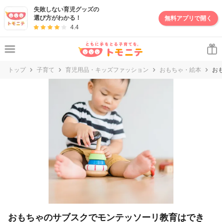
失敗しない育児グッズの
選び方がわかる！
無料アプリで開く
4.4
トップ
子育て
育児用品・キッズファッション
おもちゃ・絵本
お
おもちゃのサブスクでモンテッソーリ教育はでき