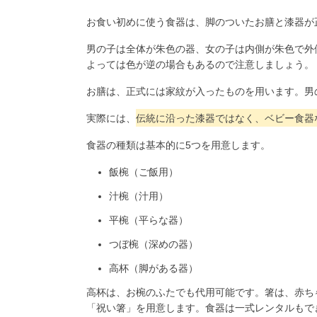
お食い初めに使う食器は、脚のついたお膳と漆器が
男の子は全体が朱色の器、女の子は内側が朱色で外
よっては色が逆の場合もあるので注意しましょう。
お膳は、正式には家紋が入ったものを用います。男
実際には、
伝統に沿った漆器ではなく、ベビー食器
食器の種類は基本的に5つを用意します。
飯椀（ご飯用）
汁椀（汁用）
平椀（平らな器）
つぼ椀（深めの器）
高杯（脚がある器）
高杯は、お椀のふたでも代用可能です。箸は、赤ち
「祝い箸」を用意します。食器は一式レンタルもで