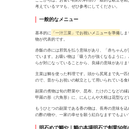
考えているママも、ぜひ参考にしてください。
一般的なメニュー
基本的に
「一汁三菜」でお祝いメニューを準備
しま
物が代表的です。
赤飯の赤には邪気を払う意味があり、「赤ちゃんが
ています。お吸い物は「吸う力が強くなるように」
らが対になっていることから、良縁の意味がありま
主菜は鯛を使った料理です。頭から尻尾まで丸一匹
ので、昔からお祝いの献立として用いられている食
副菜の煮物は旬の野菜や、昆布、たけのこなどの縁
甲羅の形（六角形）に、にんじんや大根は花型など
もうひとつの副菜である香の物は、長寿の意味を込
の酢の物や、一家の幸せを願う紅白なますでもよい
明石めで鯛や｜鯛の本場明石で創業50