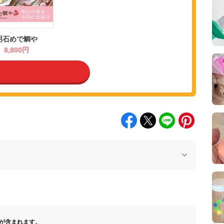
明石めで鯛や
8,800円
が含まれます。