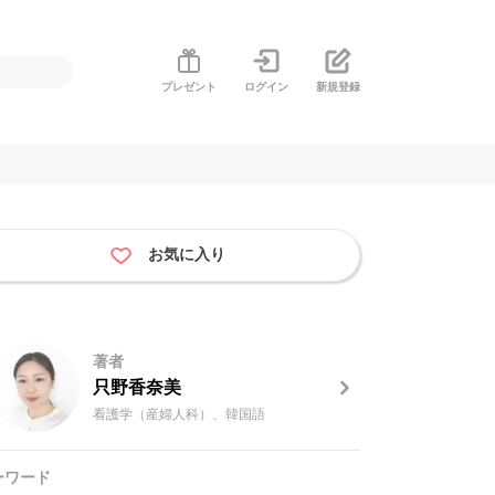
プレゼント
ログイン
新規登録
お気に入り
著者
只野香奈美
看護学（産婦人科）、韓国語
ーワード