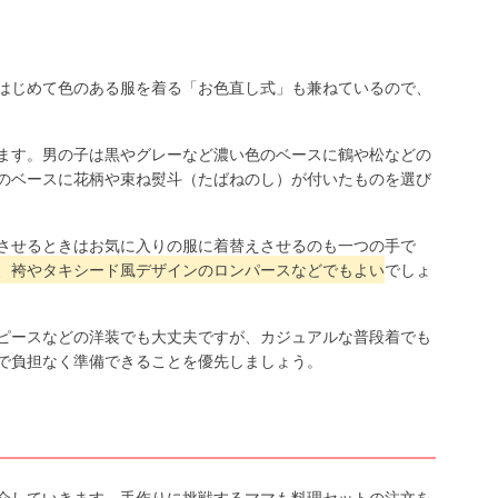
はじめて色のある服を着る「お色直し式」も兼ねているので、
ます。男の子は黒やグレーなど濃い色のベースに鶴や松などの
のベースに花柄や束ね熨斗（たばねのし）が付いたものを選び
させるときはお気に入りの服に着替えさせるのも一つの手で
、袴やタキシード風デザインのロンパースなどでもよい
でしょ
ピースなどの洋装でも大丈夫ですが、カジュアルな普段着でも
で負担なく準備できることを優先しましょう。
介していきます。手作りに挑戦するママも料理セットの注文を