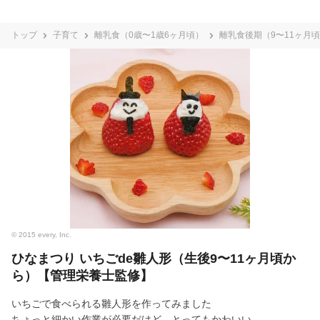
トップ
子育て
離乳食（0歳〜1歳6ヶ月頃）
離乳食後期（9〜11ヶ月
© 2015 every, Inc.
ひなまつり いちごde雛人形（生後9〜11ヶ月頃か
ら）【管理栄養士監修】
いちごで食べられる雛人形を作ってみました
ちょっと細かい作業が必要だけど、とってもかわいい