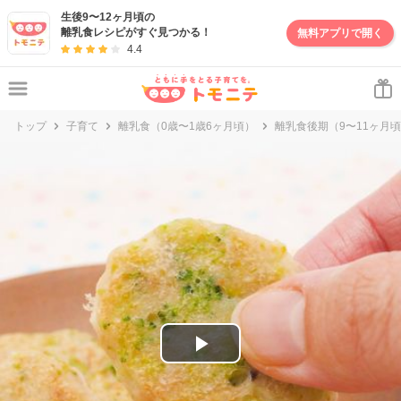
妊娠・出産・子育て情報サイト | トモニテ
生後9〜12ヶ月頃の
離乳食レシピがすぐ見つかる！
無料アプリで開く
4.4
トップ
子育て
離乳食（0歳〜1歳6ヶ月頃）
離乳食後期（9〜11ヶ月
P