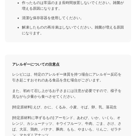
作ったものは常温のまま長時間放置しないでください。雑菌が
増える原因になります。
清潔な保存容器を使用してください。
解凍したものの再冷凍はしないでください。雑菌が増える原因
になります。
アレルギーについての注意点
レシピには、特定のアレルギー体質を持つ場合にアレルギー反応を
引き起こすおそれのある食品を含む場合がございます。
また、初めて召し上がるお子さまには注意が必要ですので、様子を
見ながら少量から食べさせてください。
[特定原材料] えび、かに、くるみ、小麦、そば、卵、乳、落花生
[特定原材料に準ずるもの] アーモンド、あわび、いか、いくら、オ
レンジ、カシューナッツ、キウイフルーツ、牛肉、ごま、さけ、さ
ば、大豆、鶏肉、バナナ、豚肉、もも、やまいも、りんご、ゼラチ
ン、マカダミアナッツ