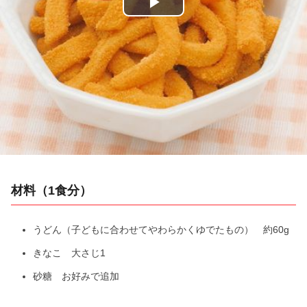
P
l
a
y
V
i
材料（1食分）
d
e
うどん（子どもに合わせてやわらかくゆでたもの） 約60g
きなこ 大さじ1
o
砂糖 お好みで追加