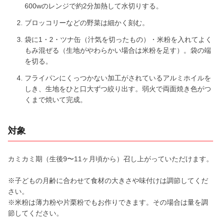
600wのレンジで約2分加熱して水切りする。
ブロッコリーなどの野菜は細かく刻む。
袋に1・2・ツナ缶（汁気を切ったもの）・米粉を入れてよく
もみ混ぜる（生地がやわらかい場合は米粉を足す）。袋の端
を切る。
フライパンにくっつかない加工がされているアルミホイルを
しき、生地をひと口大ずつ絞り出す。弱火で両面焼き色がつ
くまで焼いて完成。
対象
カミカミ期（生後9〜11ヶ月頃から）召し上がっていただけます。
※子どもの月齢に合わせて食材の大きさや味付けは調節してくだ
さい。
※米粉は薄力粉や片栗粉でもお作りできます。その場合は量を調
節してください。