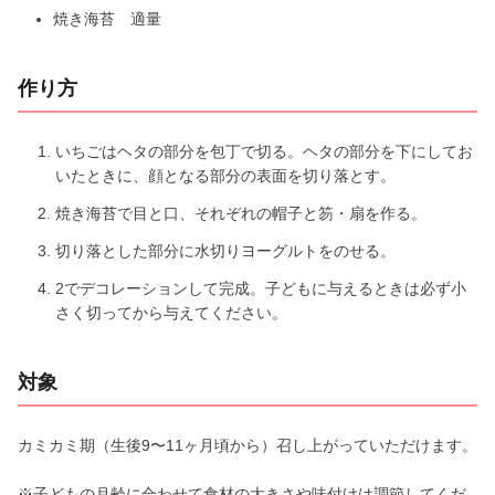
焼き海苔 適量
作り方
いちごはヘタの部分を包丁で切る。ヘタの部分を下にしてお
いたときに、顔となる部分の表面を切り落とす。
焼き海苔で目と口、それぞれの帽子と笏・扇を作る。
切り落とした部分に水切りヨーグルトをのせる。
2でデコレーションして完成。子どもに与えるときは必ず小
さく切ってから与えてください。
対象
カミカミ期（生後9〜11ヶ月頃から）召し上がっていただけます。
※子どもの月齢に合わせて食材の大きさや味付けは調節してくだ