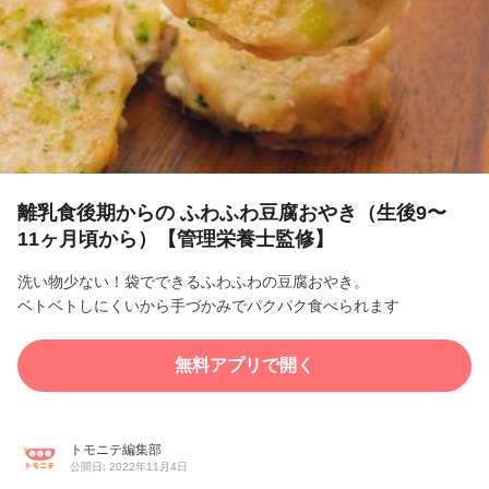
l
a
y
V
i
離乳食後期からの ふわふわ豆腐おやき（生後9〜
11ヶ月頃から）【管理栄養士監修】
d
洗い物少ない！袋でできるふわふわの豆腐おやき。
e
ベトベトしにくいから手づかみでパクパク食べられます
o
無料アプリで開く
トモニテ編集部
公開日: 2022年11月4日