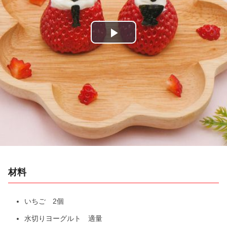
P
l
a
y
V
i
材料
d
e
いちご 2個
水切りヨーグルト 適量
o