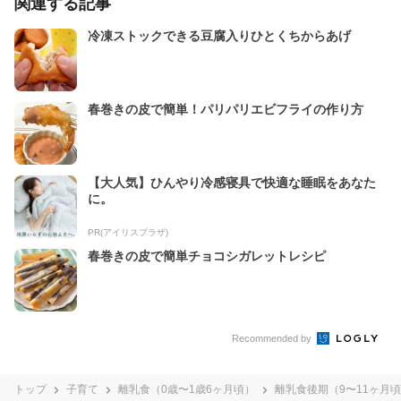
関連する記事
冷凍ストックできる豆腐入りひとくちからあげ
春巻きの皮で簡単！パリパリエビフライの作り方
【大人気】ひんやり冷感寝具で快適な睡眠をあなた
に。
PR(アイリスプラザ)
春巻きの皮で簡単チョコシガレットレシピ
Recommended by
トップ
子育て
離乳食（0歳〜1歳6ヶ月頃）
離乳食後期（9〜11ヶ月