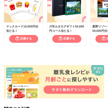
マックカード10,000円分
JTBカタログギフト50,000
星野リゾー
当たる！
円コース当たる！
50,000円
応募する
応募する