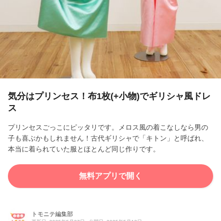
l
a
y
V
i
気分はプリンセス！布1枚(+小物)でギリシャ風ドレ
ス
d
プリンセスごっこにピッタリです。メロス風の着こなしなら男の
e
子も喜ぶかもしれません！古代ギリシャで「キトン」と呼ばれ、
本当に着られていた服とほとんど同じ作りです。
o
無料アプリで開く
トモニテ編集部