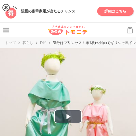
妊娠・出産・子育て情報サイト | トモニテ
話題の豪華家電が当たるチャンス
詳細はこちら
トップ
暮らし
気分はプリンセス！布1枚(+小物)でギリシャ風ド
DIY
P