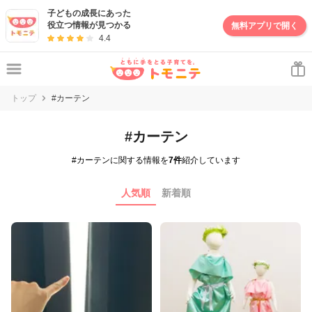
子どもの成長にあった
役立つ情報が見つかる
無料アプリで開く
4.4
トップ
#カーテン
#カーテン
#カーテンに関する情報を
7件
紹介しています
人気順
新着順