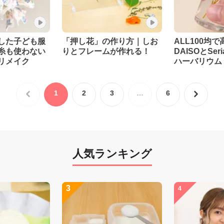
した子ども服
「押し花」の作り方｜しお
ALL100均
糸も使わない
りとフレームが作れる！
DAISOとSe
リメイク
ハーバリウム
1
2
3
…
6
人気ランキング
3
4