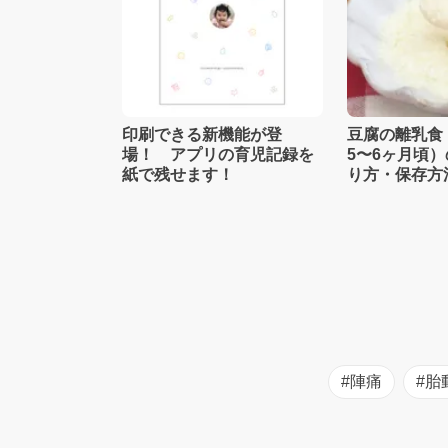
印刷できる新機能が登
豆腐の離乳食
場！ アプリの育児記録を
5〜6ヶ月頃
紙で残せます！
り方・保存方
士監修】
#陣痛
#胎