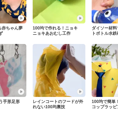
る赤ちゃん夢
100均で作れる！ニョキ
ダイソー材料
ず
ニョキあおむし工作
トボトル水鉄
う手形足形
レインコートのフードが外
100均で簡
れない100均裏技
コップラッピ