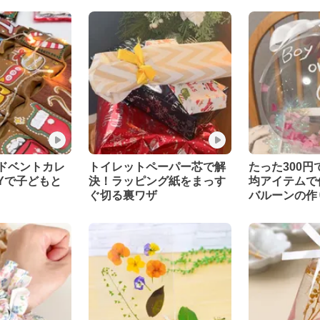
ドベントカレ
トイレットペーパー芯で解
たった300円
Yで子どもと
決！ラッピング紙をまっす
均アイテムで
ぐ切る裏ワザ
バルーンの作