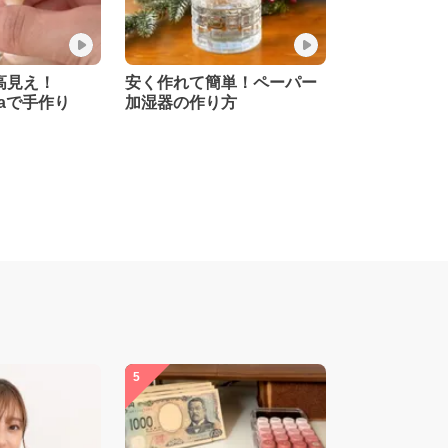
で高見え！
安く作れて簡単！ペーパー
riaで手作り
加湿器の作り方
5