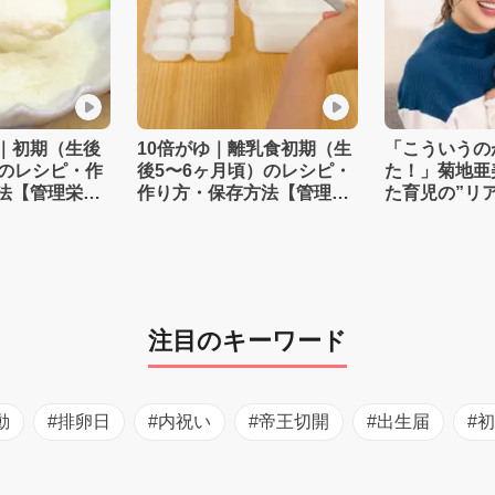
｜初期（生後
10倍がゆ｜離乳食初期（生
「こういうの
）のレシピ・作
後5〜6ヶ月頃）のレシピ・
た！」菊地亜
法【管理栄養
作り方・保存方法【管理栄
た育児の”リ
養士監修】
注目のキーワード
動
#排卵日
#内祝い
#帝王切開
#出生届
#