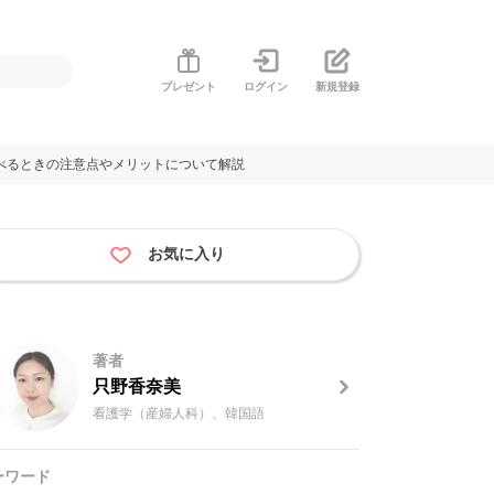
プレゼント
ログイン
新規登録
べるときの注意点やメリットについて解説
お気に入り
著者
只野香奈美
看護学（産婦人科）、韓国語
ーワード