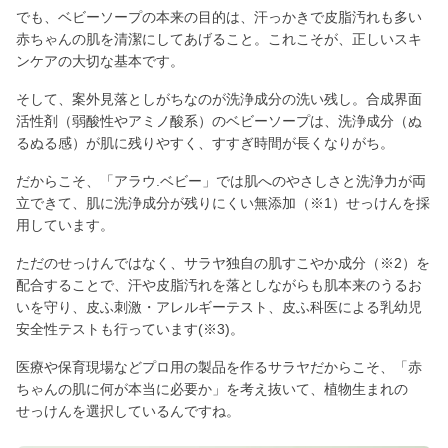
でも、ベビーソープの本来の目的は、汗っかきで皮脂汚れも多い
赤ちゃんの肌を清潔にしてあげること。これこそが、正しいスキ
ンケアの大切な基本です。
そして、案外見落としがちなのが洗浄成分の洗い残し。合成界面
活性剤（弱酸性やアミノ酸系）のベビーソープは、洗浄成分（ぬ
るぬる感）が肌に残りやすく、すすぎ時間が長くなりがち。
だからこそ、「アラウ.ベビー」では肌へのやさしさと洗浄力が両
立できて、肌に洗浄成分が残りにくい無添加（※1）せっけんを採
用しています。
ただのせっけんではなく、サラヤ独自の肌すこやか成分（※2）を
配合することで、汗や皮脂汚れを落としながらも肌本来のうるお
いを守り、皮ふ刺激・アレルギーテスト、皮ふ科医による乳幼児
安全性テストも行っています(※3)。
医療や保育現場などプロ用の製品を作るサラヤだからこそ、「赤
ちゃんの肌に何が本当に必要か」を考え抜いて、植物生まれの
せっけんを選択しているんですね。