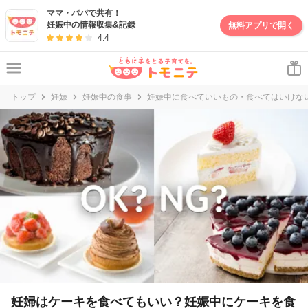
妊娠・出産・子育て情報サイト | トモニテ
ママ・パパで共有！
妊娠中の情報収集&記録
無料アプリで開く
4.4
トップ
妊娠
妊娠中の食事
妊娠中に食べていいもの・食べてはいけな
妊婦はケーキを食べてもいい？妊娠中にケーキを食