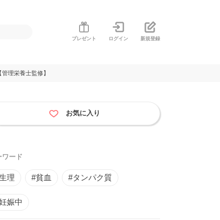
プレゼント
ログイン
新規登録
【管理栄養士監修】
お気に入り
ーワード
#生理
#貧血
#タンパク質
#妊娠中