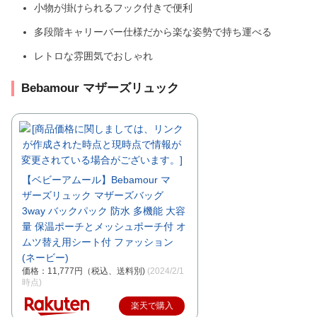
小物が掛けられるフック付きで便利
多段階キャリーバー仕様だから楽な姿勢で持ち運べる
レトロな雰囲気でおしゃれ
Bebamour マザーズリュック
【ベビーアムール】Bebamour マ
ザーズリュック マザーズバッグ
3way バックパック 防水 多機能 大容
量 保温ポーチとメッシュポーチ付 オ
ムツ替え用シート付 ファッション
(ネービー)
価格：11,777円（税込、送料別)
(2024/2/1
時点)
楽天で購入