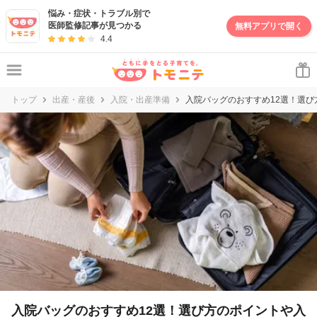
妊娠・出産・子育て情報サイト | トモニテ
悩み・症状・トラブル別で
医師監修記事が見つかる
無料アプリで開く
4.4
トップ
出産・産後
入院・出産準備
入院バッグのおすすめ12選！選
入院バッグのおすすめ12選！選び方のポイントや入