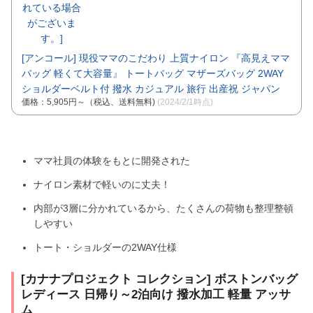
[アンコール] 現役ママのこだわり 上質ナイロン 『高見えママ
バッグ 軽くて大容量』 トートバッグ マザーズバッグ 2WAY
ショルダーベルト付 撥水 カジュアル 旅行 出産祝 ジャパン
価格：5,905円～（税込、送料無料)
(2024/2/1時点)
ママ社員の体験をもとに開発された
ナイロン素材で軽いのに丈夫！
内部が3層に分かれているから、たくさんの荷物も整理整頓
しやすい
トート・ショルダーの2WAY仕様
[カナナプロジェクト コレクション] ボストンバッグ
レディース 日帰り～2泊向け 撥水加工 軽量 アッサ
ム