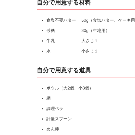
自分で用意する材料
食塩不要バター 50g（食塩バター、ケーキ
砂糖 30g（生地用）
牛乳 大さじ１
水 小さじ１
自分で用意する道具
ボウル（大2個、小3個）
網
調理ベラ
計量スプーン
めん棒