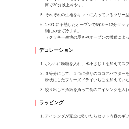
庫で30分以上冷やす。
それぞれの生地をキットに入っているツリー
170℃に予熱したオーブンで約10〜12分ク
網にのせて冷ます。
（クッキー生地の厚さやオーブンの機種によ
デコレーション
ボウルに粉糖を入れ、水小さじ１を加えてス
３等分にして、１つに残りのココアパウダー
粉状にしたフリーズドライいちごを加えてい
絞り出し三角紙を負って食のアイシングを入
ラッピング
アイシングが完全に乾いたらセット内容のギ