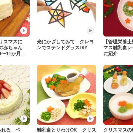
クリスマスに
光にかざしてみて クレヨ
【管理栄養士
の赤ちゃん
ンでステンドグラスDIY
マス離乳食レ
〜11か月頃
に紹介
栄養士監修】
られる ベ
離乳食とりわけOK クリス
クリスマスの