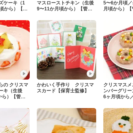
ズケーキ（1
マスローストチキン（生後
5〜6か月頃／
月頃から）【管
9〜11か月頃から）【管理
月頃から）【
】
栄養士監修】
修】
らの クリスマ
かわいく手作り クリスマ
クリスマスメ
ーキ（生後
スカード【保育士監修】
ンバーグリー
から）【管理
6ヶ月頃から
【管理栄養士