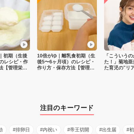
｜初期（生後
10倍がゆ｜離乳食初期（生
「こういうの
）のレシピ・作
後5〜6ヶ月頃）のレシピ・
た！」菊地亜
法【管理栄養
作り方・保存方法【管理栄
た育児の”リ
養士監修】
注目のキーワード
動
#排卵日
#内祝い
#帝王切開
#出生届
#