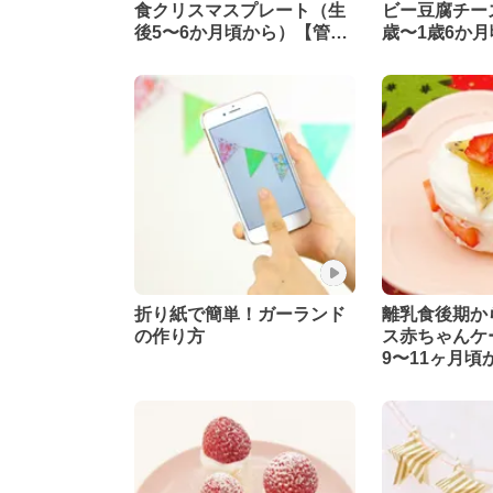
食クリスマスプレート（生
ビー豆腐チー
後5〜6か月頃から）【管理
歳〜1歳6か
栄養士監修】
理栄養士監修
折り紙で簡単！ガーランド
離乳食後期か
の作り方
ス赤ちゃんケ
9〜11ヶ月頃
栄養士監修】