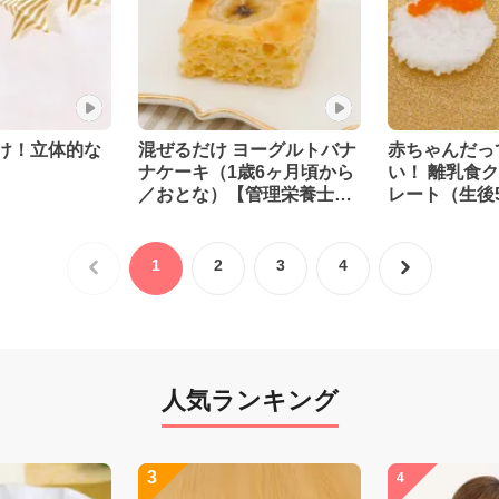
け！立体的な
混ぜるだけ ヨーグルトバナ
赤ちゃんだっ
ナケーキ（1歳6ヶ月頃から
い！ 離乳食
／おとな）【管理栄養士監
レート（生後
修】
ら）【管理栄
1
2
3
4
人気ランキング
3
4