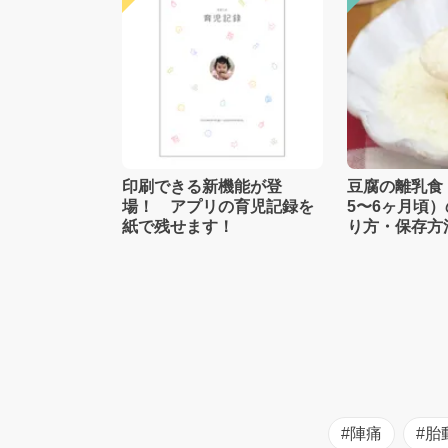
印刷できる新機能が登
豆腐の離乳食
場！ アプリの育児記録を
5〜6ヶ月頃
紙で残せます！
り方・保存方
士監修】
#陣痛
#胎