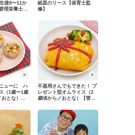
生後9〜11か
紙皿のリース【保育士監
管理栄養士監
修】
ニューに ハ
不器用さんでもできた！ プ
ス（1歳〜1歳
レゼント型オムライス（2
／おとな）
歳頃から／おとな）【管理
監修】
栄養士監修】