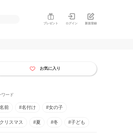
プレゼント
ログイン
新規登録
お気に入り
ーワード
#名前
#名付け
#女の子
#クリスマス
#夏
#冬
#子ども