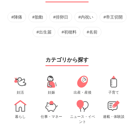
#陣痛
#胎動
#排卵日
#内祝い
#帝王切開
#出生届
#初穂料
#名前
カテゴリから探す
妊活
妊娠
出産・産後
子育て
暮らし
仕事・マネー
ニュース・イベ
連載・体験談
ント