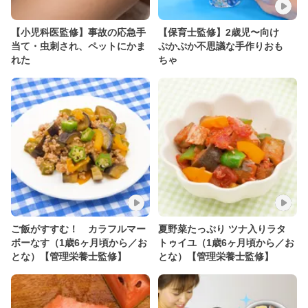
【小児科医監修】事故の応急手
【保育士監修】2歳児〜向け
当て・虫刺され、ペットにかま
ぷかぷか不思議な手作りおも
れた
ちゃ
ご飯がすすむ！ カラフルマー
夏野菜たっぷり ツナ入りラタ
ボーなす（1歳6ヶ月頃から／お
トゥイユ（1歳6ヶ月頃から／お
とな）【管理栄養士監修】
とな）【管理栄養士監修】