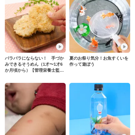
バラバラにならない！ 手づか
夏のお祭り気分！お魚すくいを
みできるそうめん（1才〜1才6
作って遊ぼう
か月頃から）【管理栄養士監
修】