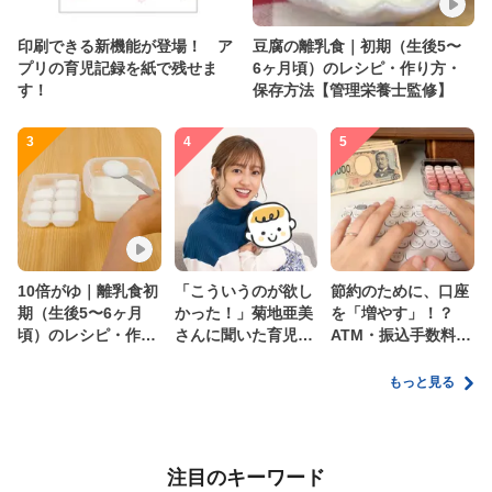
印刷できる新機能が登場！ ア
豆腐の離乳食｜初期（生後5〜
プリの育児記録を紙で残せま
6ヶ月頃）のレシピ・作り方・
す！
保存方法【管理栄養士監修】
3
4
5
10倍がゆ｜離乳食初
「こういうのが欲し
節約のために、口座
期（生後5〜6ヶ月
かった！」菊地亜美
を「増やす」！？
頃）のレシピ・作り
さんに聞いた育児
ATM・振込手数料の
方・保存方法【管理
の”リアルな本音”
ムダを減らす新しい
栄養士監修】
家計管理術
もっと見る
注目のキーワード