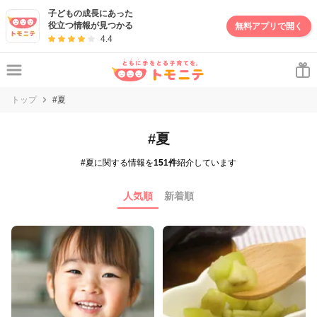
子どもの成長にあった
役立つ情報が見つかる
無料アプリで開く
4.4
トップ
#夏
#夏
#夏に関する情報を
151件
紹介しています
人気順
新着順