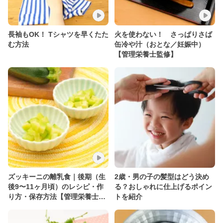
長袖もOK！ Tシャツを早くたた
火を使わない！ さっぱりさば
む方法
缶冷や汁（おとな／妊娠中）
【管理栄養士監修】
ズッキーニの離乳食｜後期（生
2歳・男の子の髪型はどう決め
後9〜11ヶ月頃）のレシピ・作
る？おしゃれに仕上げるポイン
り方・保存方法【管理栄養士監
トを紹介
修】