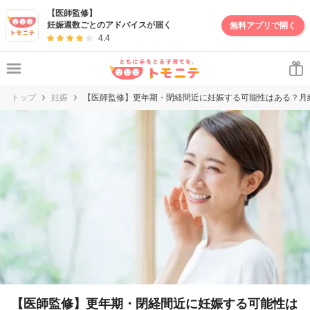
妊娠・出産・子育て情報サイト | トモニテ
【医師監修】
妊娠週数ごとのアドバイスが届く
無料アプリで開く
4.4
トップ
妊娠
【医師監修】更年期・閉経間近に妊娠する可能性はある？月
【医師監修】更年期・閉経間近に妊娠する可能性は