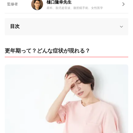
樋口隆幸先生
監修者
産科、胎児超音波、腹腔鏡手術、女性医学
目次
更年期って？どんな症状が現れる？