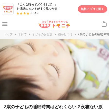
妊娠・出産・子育て情報サイト | トモニテ
「こんな時ってどうすれば…」
お世話のヒントがすぐ見つかる！
無料アプリで開く
4.4
トップ
子育て
子どものお世話
寝かしつけ
2歳の子どもの睡眠時
2歳の子どもの睡眠時間はどれくらい？夜寝ない原