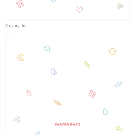
© every, Inc.