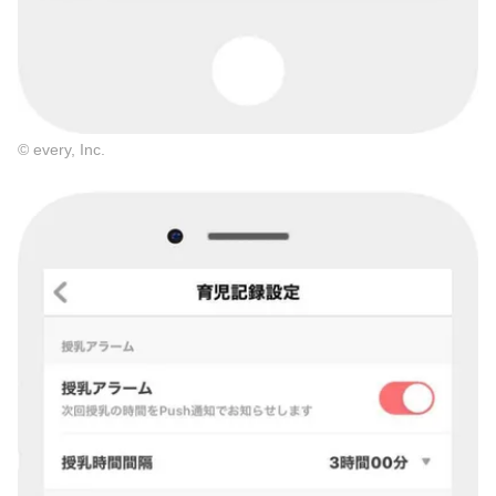
© every, Inc.