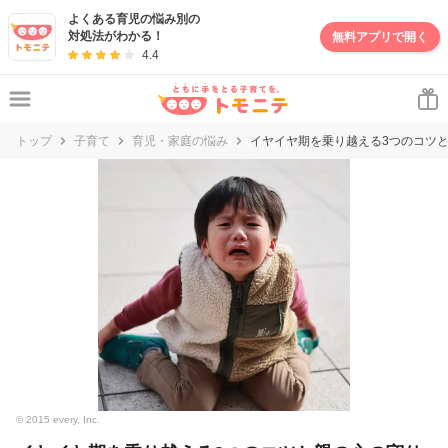
妊娠・出産・子育て情報サイト | トモニテ
よくある育児の悩み別の
対処法がわかる！
無料アプリで開く
4.4
トップ
子育て
育児・家庭の悩み
イヤイヤ期を乗り越える3つのコツ
© 2015 every, Inc.