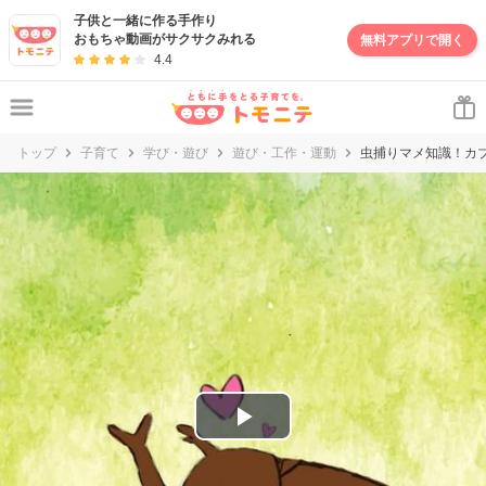
妊娠・出産・子育て情報サイト | トモニテ
子供と一緒に作る手作り
おもちゃ動画がサクサクみれる
無料アプリで開く
4.4
トップ
子育て
学び・遊び
遊び・工作・運動
虫捕りマメ知識！カ
P