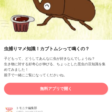
l
a
y
V
i
虫捕りマメ知識！カブトムシって鳴くの？
d
子どもって、どうしてあんなに虫が好きなんでしょうね？
生き物に対する好奇心が伸びる、ちょっとした昆虫の豆知識を集
e
めてみました！
親子で一緒にご覧になってくださいね。
o
無料アプリで開く
トモニテ編集部
公開日: 2019年7月30日