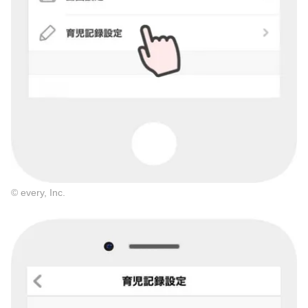
© every, Inc.