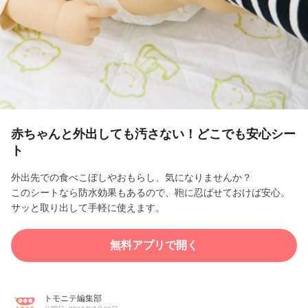
l
a
y
V
i
赤ちゃんと外出しても汚さない！どこでも安心シー
ト
d
外出先での食べこぼしやおもらし、気になりませんか？
e
このシートなら防水効果もあるので、鞄に忍ばせておけば安心。
サッと取り出して手軽に使えます。
o
無料アプリで開く
トモニテ編集部