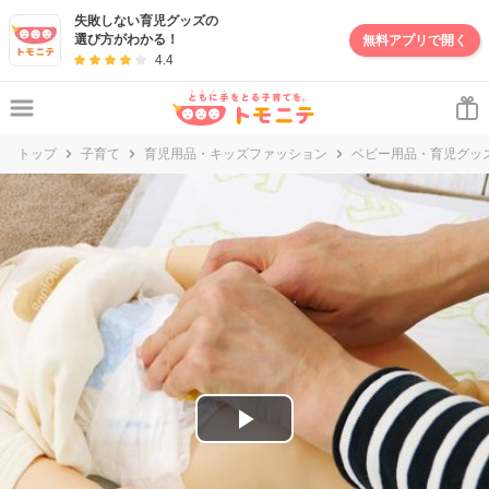
妊娠・出産・子育て情報サイト | トモニテ
失敗しない育児グッズの
選び方がわかる！
無料アプリで開く
4.4
トップ
子育て
育児用品・キッズファッション
ベビー用品・育児グッ
P