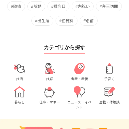
#陣痛
#胎動
#排卵日
#内祝い
#帝王切開
#出生届
#初穂料
#名前
カテゴリから探す
妊活
妊娠
出産・産後
子育て
暮らし
仕事・マネー
ニュース・イベ
連載・体験談
ント