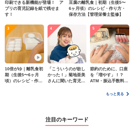
印刷できる新機能が登場！ ア
豆腐の離乳食｜初期（生後5〜
プリの育児記録を紙で残せま
6ヶ月頃）のレシピ・作り方・
す！
保存方法【管理栄養士監修】
3
4
5
10倍がゆ｜離乳食初
「こういうのが欲し
節約のために、口座
期（生後5〜6ヶ月
かった！」菊地亜美
を「増やす」！？
頃）のレシピ・作り
さんに聞いた育児
ATM・振込手数料の
方・保存方法【管理
の”リアルな本音”
ムダを減らす新しい
栄養士監修】
家計管理術
もっと見る
注目のキーワード