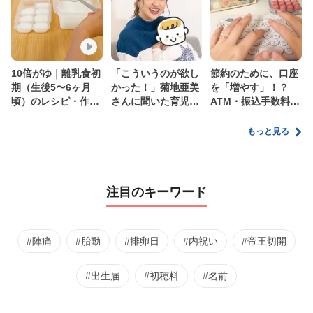
10倍がゆ｜離乳食初
「こういうのが欲し
節約のために、口座
期（生後5〜6ヶ月
かった！」菊地亜美
を「増やす」！？
頃）のレシピ・作り
さんに聞いた育児
ATM・振込手数料の
方・保存方法【管理
の”リアルな本音”
ムダを減らす新しい
栄養士監修】
家計管理術
もっと見る
注目のキーワード
#陣痛
#胎動
#排卵日
#内祝い
#帝王切開
#出生届
#初穂料
#名前