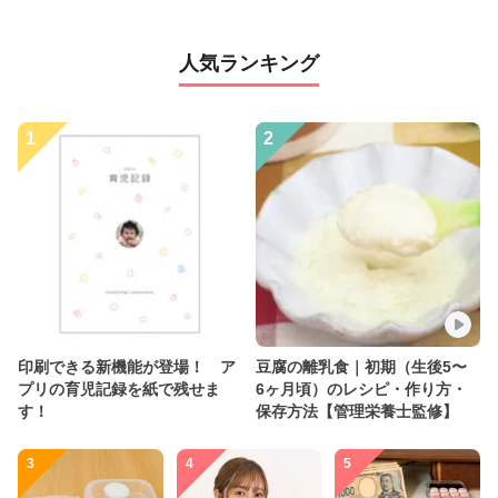
人気ランキング
1
2
印刷できる新機能が登場！ ア
豆腐の離乳食｜初期（生後5〜
プリの育児記録を紙で残せま
6ヶ月頃）のレシピ・作り方・
す！
保存方法【管理栄養士監修】
3
4
5