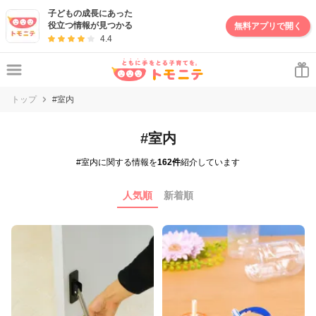
子どもの成長にあった
役立つ情報が見つかる
無料アプリで開く
4.4
トップ
#室内
#室内
#室内に関する情報を
162件
紹介しています
人気順
新着順