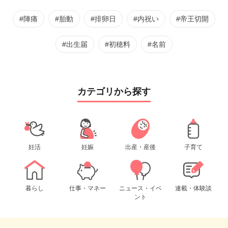
#陣痛
#胎動
#排卵日
#内祝い
#帝王切開
#出生届
#初穂料
#名前
カテゴリから探す
妊活
妊娠
出産・産後
子育て
暮らし
仕事・マネー
ニュース・イベ
連載・体験談
ント