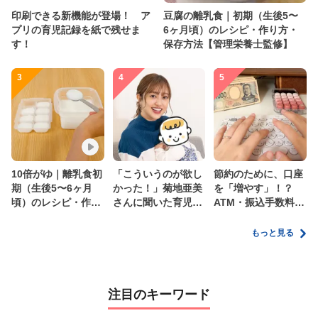
印刷できる新機能が登場！ ア
豆腐の離乳食｜初期（生後5〜
プリの育児記録を紙で残せま
6ヶ月頃）のレシピ・作り方・
す！
保存方法【管理栄養士監修】
3
4
5
10倍がゆ｜離乳食初
「こういうのが欲し
節約のために、口座
期（生後5〜6ヶ月
かった！」菊地亜美
を「増やす」！？
頃）のレシピ・作り
さんに聞いた育児
ATM・振込手数料の
方・保存方法【管理
の”リアルな本音”
ムダを減らす新しい
栄養士監修】
家計管理術
もっと見る
注目のキーワード