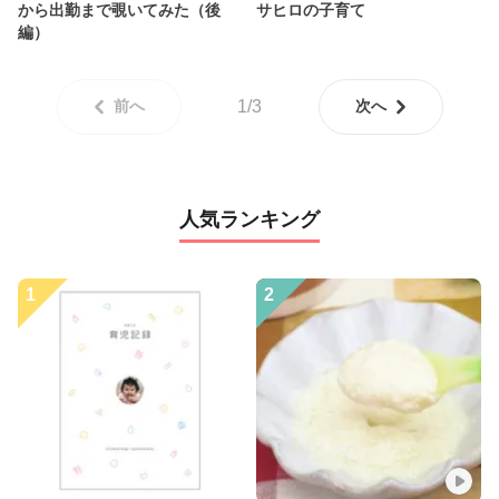
から出勤まで覗いてみた（後
サヒロの子育て
編）
前へ
1/3
次へ
人気ランキング
1
2