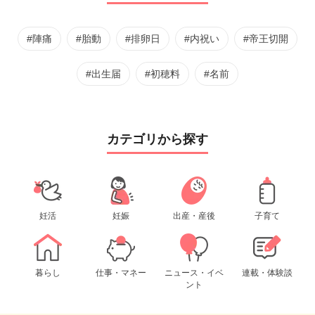
#陣痛
#胎動
#排卵日
#内祝い
#帝王切開
#出生届
#初穂料
#名前
カテゴリから探す
妊活
妊娠
出産・産後
子育て
暮らし
仕事・マネー
ニュース・イベ
連載・体験談
ント