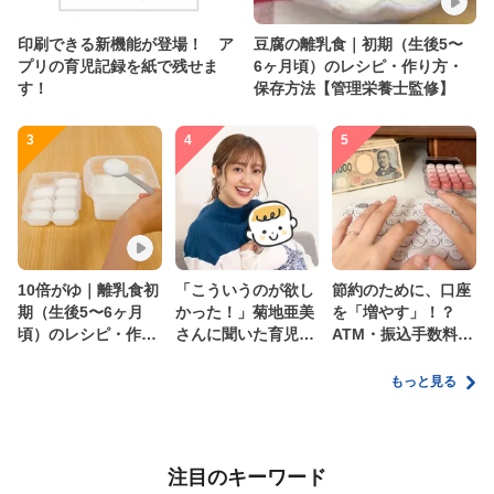
印刷できる新機能が登場！ ア
豆腐の離乳食｜初期（生後5〜
プリの育児記録を紙で残せま
6ヶ月頃）のレシピ・作り方・
す！
保存方法【管理栄養士監修】
3
4
5
10倍がゆ｜離乳食初
「こういうのが欲し
節約のために、口座
期（生後5〜6ヶ月
かった！」菊地亜美
を「増やす」！？
頃）のレシピ・作り
さんに聞いた育児
ATM・振込手数料の
方・保存方法【管理
の”リアルな本音”
ムダを減らす新しい
栄養士監修】
家計管理術
もっと見る
注目のキーワード