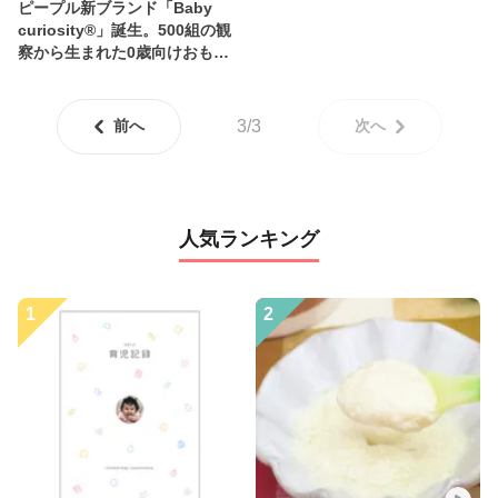
ピープル新ブランド「Baby
curiosity®」誕生。500組の観
察から生まれた0歳向けおも
ちゃ
前へ
3/3
次へ
人気ランキング
1
2