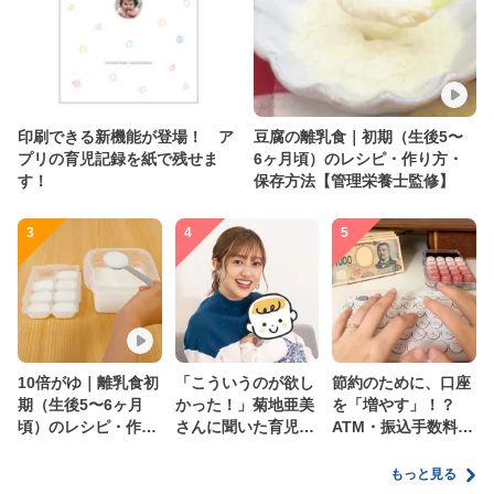
印刷できる新機能が登場！ ア
豆腐の離乳食｜初期（生後5〜
プリの育児記録を紙で残せま
6ヶ月頃）のレシピ・作り方・
す！
保存方法【管理栄養士監修】
3
4
5
10倍がゆ｜離乳食初
「こういうのが欲し
節約のために、口座
期（生後5〜6ヶ月
かった！」菊地亜美
を「増やす」！？
頃）のレシピ・作り
さんに聞いた育児
ATM・振込手数料の
方・保存方法【管理
の”リアルな本音”
ムダを減らす新しい
栄養士監修】
家計管理術
もっと見る