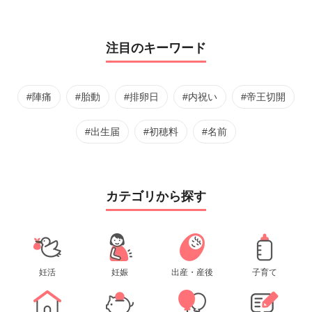
注目のキーワード
#陣痛
#胎動
#排卵日
#内祝い
#帝王切開
#出生届
#初穂料
#名前
カテゴリから探す
妊活
妊娠
出産・産後
子育て