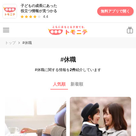
子どもの成長にあった
役立つ情報が見つかる
無料アプリで開く
4.4
トップ
#休職
#休職
#休職に関する情報を
2件
紹介しています
人気順
新着順