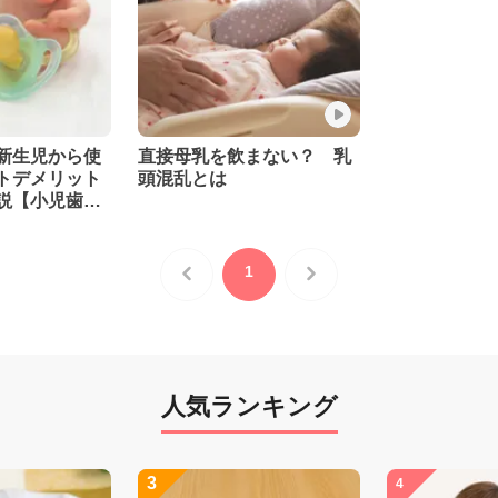
新生児から使
直接母乳を飲まない？ 乳
トデメリット
頭混乱とは
説【小児歯科
1
人気ランキング
3
4