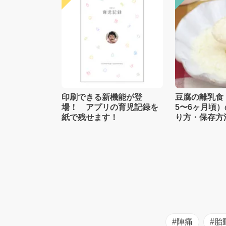
印刷できる新機能が登
豆腐の離乳食
場！ アプリの育児記録を
5〜6ヶ月頃
紙で残せます！
り方・保存方
士監修】
#陣痛
#胎