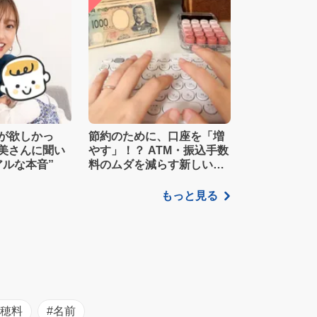
が欲しかっ
節約のために、口座を「増
美さんに聞い
やす」！？ ATM・振込手数
アルな本音”
料のムダを減らす新しい家
計管理術
もっと見る
初穂料
#名前