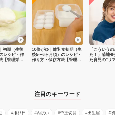
｜初期（生後
10倍がゆ｜離乳食初期（生
「こういうの
）のレシピ・作
後5〜6ヶ月頃）のレシピ・
た！」菊地亜
法【管理栄養
作り方・保存方法【管理栄
た育児の”リ
養士監修】
注目のキーワード
動
#排卵日
#内祝い
#帝王切開
#出生届
#