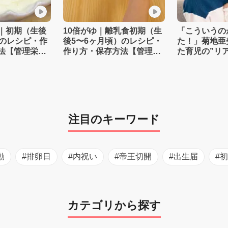
｜初期（生後
10倍がゆ｜離乳食初期（生
「こういうの
）のレシピ・作
後5〜6ヶ月頃）のレシピ・
た！」菊地亜
法【管理栄養
作り方・保存方法【管理栄
た育児の”リ
養士監修】
注目のキーワード
動
#排卵日
#内祝い
#帝王切開
#出生届
#
カテゴリから探す