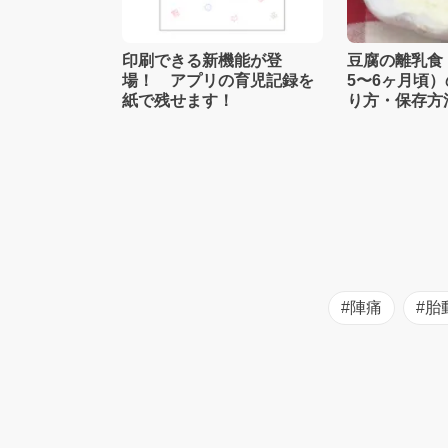
印刷できる新機能が登
豆腐の離乳食
場！ アプリの育児記録を
5〜6ヶ月頃
紙で残せます！
り方・保存方
士監修】
#陣痛
#胎