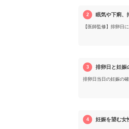
眠気や下痢、
【医師監修】排卵日に
排卵日と妊娠
排卵日当日の妊娠の確
妊娠を望む女