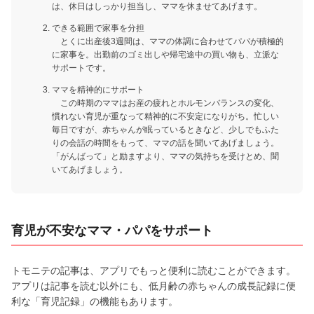
は、休日はしっかり担当し、ママを休ませてあげます。
できる範囲で家事を分担
とくに出産後3週間は、ママの体調に合わせてパパが積極的
に家事を。出勤前のゴミ出しや帰宅途中の買い物も、立派な
サポートです。
ママを精神的にサポート
この時期のママはお産の疲れとホルモンバランスの変化、
慣れない育児が重なって精神的に不安定になりがち。忙しい
毎日ですが、赤ちゃんが眠っているときなど、少しでもふた
りの会話の時間をもって、ママの話を聞いてあげましょう。
「がんばって」と励ますより、ママの気持ちを受けとめ、聞
いてあげましょう。
育児が不安なママ・パパをサポート
トモニテの記事は、アプリでもっと便利に読むことができます。
アプリは記事を読む以外にも、低月齢の赤ちゃんの成長記録に便
利な「育児記録」の機能もあります。