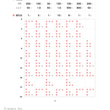
© every, Inc.