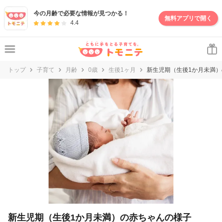
妊娠・出産・子育て情報サイト | トモニテ
今の月齢で必要な情報が見つかる！
無料アプリで開く
4.4
トップ
子育て
月齢
0歳
生後1ヶ月
新生児期（生後1か月未満
新生児期（生後1か月未満）の赤ちゃんの様子