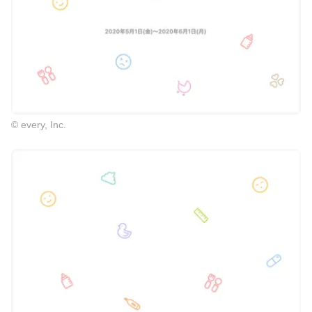
© every, Inc.