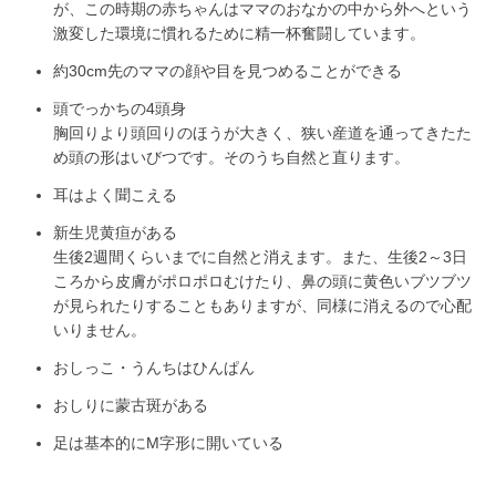
が、この時期の赤ちゃんはママのおなかの中から外へという
激変した環境に慣れるために精一杯奮闘しています。
約30cm先のママの顔や目を見つめることができる
頭でっかちの4頭身
胸回りより頭回りのほうが大きく、狭い産道を通ってきたた
め頭の形はいびつです。そのうち自然と直ります。
耳はよく聞こえる
新生児黄疸がある
生後2週間くらいまでに自然と消えます。また、生後2～3日
ころから皮膚がポロポロむけたり、鼻の頭に黄色いブツブツ
が見られたりすることもありますが、同様に消えるので心配
いりません。
おしっこ・うんちはひんぱん
おしりに蒙古斑がある
足は基本的にM字形に開いている