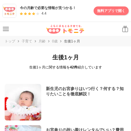
今の月齢で必要な情報が見つかる！
無料アプリで開く
4.4
トップ
子育て
月齢
0歳
生後1ヶ月
生後1ヶ月
生後1ヶ月に関する情報を
42件
紹介しています
新生児のお宮参りはいつ行く？何する？知
りたいことを徹底解説！
お宮参りの祝い着はレンタルでいい？費用