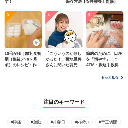
す！
保存方法【管理栄養士監修】
3
4
5
10倍がゆ｜離乳食初
「こういうのが欲し
節約のために、口座
期（生後5〜6ヶ月
かった！」菊地亜美
を「増やす」！？
頃）のレシピ・作り
さんに聞いた育児
ATM・振込手数料の
方・保存方法【管理
の”リアルな本音”
ムダを減らす新しい
栄養士監修】
家計管理術
もっと見る
注目のキーワード
#陣痛
#胎動
#排卵日
#内祝い
#帝王切開