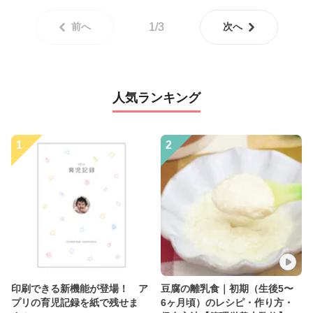
前へ
1/3
次へ
人気ランキング
1
2
印刷できる新機能が登場！ ア
豆腐の離乳食｜初期（生後5〜
プリの育児記録を紙で残せま
6ヶ月頃）のレシピ・作り方・