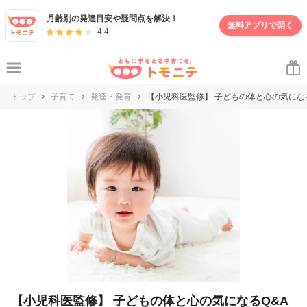
妊娠・出産・子育て情報サイト | トモニテ
月齢別の発達目安や疑問点を解決！
無料アプリで開く
4.4
トップ
子育て
発達・発育
【小児科医監修】 子どもの体と心の気になる
【小児科医監修】 子どもの体と心の気になるQ&A