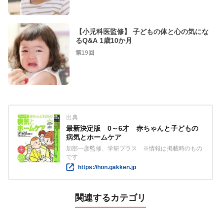
【小児科医監修】 子どもの体と心の気にな
るQ&A 1歳10か月
第19回
出典
最新決定版 0～6才 赤ちゃんと子どもの
病気とホームケア
加部一彦監修、学研プラス ※情報は掲載時のもの
です
https://hon.gakken.jp
関連するカテゴリ