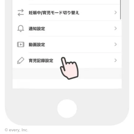
© every, Inc.