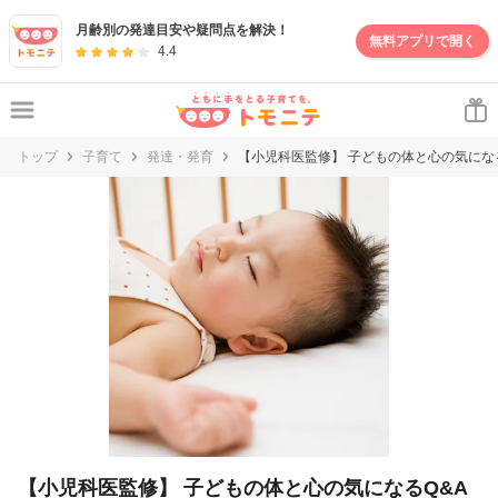
妊娠・出産・子育て情報サイト | トモニテ
月齢別の発達目安や疑問点を解決！
無料アプリで開く
4.4
トップ
子育て
発達・発育
【小児科医監修】 子どもの体と心の気になる
【小児科医監修】 子どもの体と心の気になるQ&A