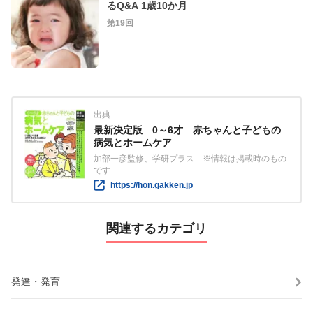
るQ&A 1歳10か月
第19回
出典
最新決定版 0～6才 赤ちゃんと子どもの
病気とホームケア
加部一彦監修、学研プラス ※情報は掲載時のもの
です
https://hon.gakken.jp
関連するカテゴリ
発達・発育