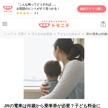
妊娠・出産・子育て情報サイト | トモニテ
「こんな時ってどうすれば…」
お世話のヒントがすぐ見つかる！
無料アプリで開く
4.4
トップ
子育て
子どものお世話
子どもとお出かけ
JRの電車は何
JRの電車は何歳から乗車券が必要？子ども料金に