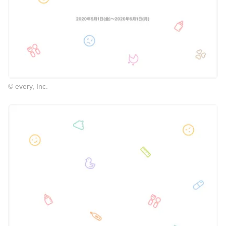
© every, Inc.