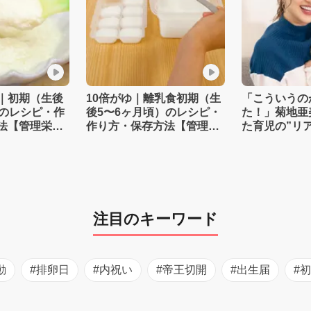
｜初期（生後
10倍がゆ｜離乳食初期（生
「こういうの
）のレシピ・作
後5〜6ヶ月頃）のレシピ・
た！」菊地亜
法【管理栄養
作り方・保存方法【管理栄
た育児の”リ
養士監修】
注目のキーワード
動
#排卵日
#内祝い
#帝王切開
#出生届
#