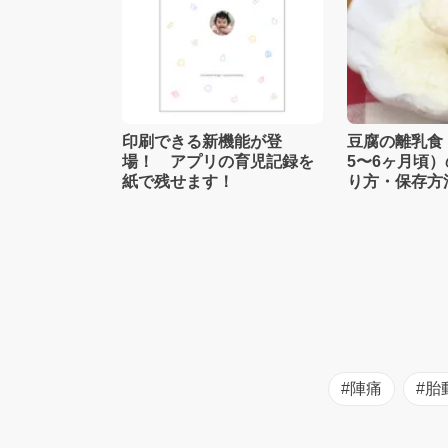
印刷できる新機能が登
豆腐の離乳食
場！ アプリの育児記録を
5〜6ヶ月頃
紙で残せます！
り方・保存方
士監修】
#陣痛
#胎