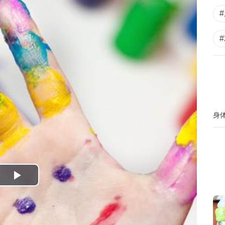
身
P
l