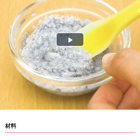
P
l
a
y
V
i
材料
d