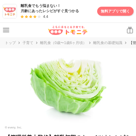
妊娠・出産・子育て情報サイト | トモニテ
離乳食でもう悩まない！
月齢にあったレシピがすぐ見つかる
無料アプリで開く
4.4
トップ
子育て
離乳食（0歳〜1歳6ヶ月頃）
離乳食の基礎知識
【
© every, Inc.