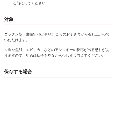
る前にしてください
対象
ゴックン期（生後5〜6か月頃）ころのお子さまから召し上がって
いただけます。
※魚や魚卵、エビ、カニなどのアレルギーの反応が出る恐れがあ
りますので、初めは様子を見ながら少しずつ与えてください。
保存する場合
冷蔵保存：当日中に食べきる。食べる前に電子レンジまたは
小鍋などで再加熱する。
冷凍保存：１週間以内を目安に食べきる。食べる前に電子レ
ンジまたは小鍋などで再加熱する。
（期間の記載は目安となっております。環境によって保存期間に