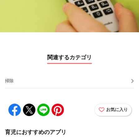
y
V
i
d
関連するカテゴリ
e
o
掃除
お気に入り
育児におすすめのアプリ