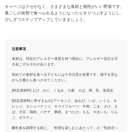
キャベツはクセがなく、さまざまな食材と相性がいい野菜です。
裏ごしの状態で食べられるようになったらすりつぶすようにし、
少しずつステップアップしていきましょう。
注意事項
食材は、特定のアレルギー体質を持つ場合に、アレルギー反応を引
き起こすおそれがあります。
初めての食材を食べる子どもには十分注意が必要です。様子を見な
がら少量から食べさせてください。
[特定原材料] えび、かに、くるみ、小麦、そば、卵、乳、落花生
[特定原材料に準ずるもの] アーモンド、あわび、いか、いくら、オ
レンジ、カシューナッツ、キウイフルーツ、牛肉、ごま、さけ、さ
ば、大豆、鶏肉、バナナ、豚肉、まつたけ、もも、やまいも、りん
ご、ゼラチン
離乳食を調理する前に、「料理を楽しむにあたって」の「乳幼児へ