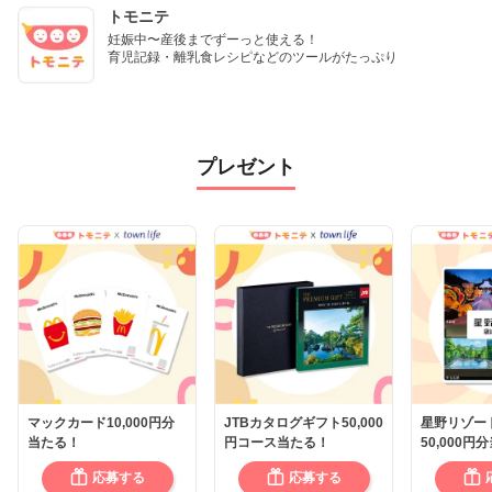
トモニテ
妊娠中〜産後までずーっと使える！

育児記録・離乳食レシピなどのツールがたっぷり
プレゼント
マックカード10,000円分
JTBカタログギフト50,000
星野リゾー
当たる！
円コース当たる！
50,000円
応募する
応募する