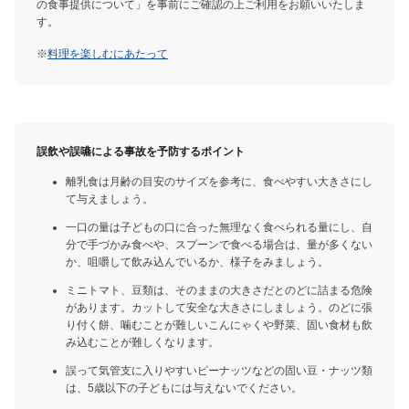
の食事提供について」を事前にご確認の上ご利用をお願いいたしま
す。
※
料理を楽しむにあたって
誤飲や誤嚥による事故を予防するポイント
離乳食は月齢の目安のサイズを参考に、食べやすい大きさにし
て与えましょう。
一口の量は子どもの口に合った無理なく食べられる量にし、自
分で手づかみ食べや、スプーンで食べる場合は、量が多くない
か、咀嚼して飲み込んでいるか、様子をみましょう。
ミニトマト、豆類は、そのままの大きさだとのどに詰まる危険
があります。カットして安全な大きさにしましょう。のどに張
り付く餅、噛むことが難しいこんにゃくや野菜、固い食材も飲
み込むことが難しくなります。
誤って気管支に入りやすいピーナッツなどの固い豆・ナッツ類
は、5歳以下の子どもには与えないでください。