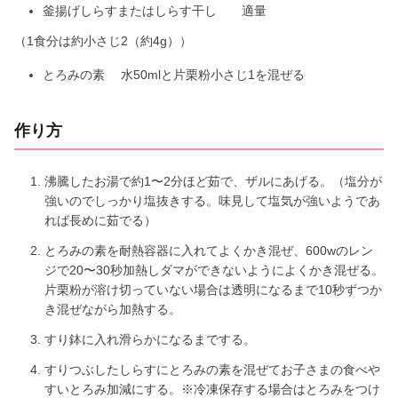
e
釜揚げしらすまたはしらす干し 適量
（1食分は約小さじ2（約4g））
o
とろみの素 水50mlと片栗粉小さじ1を混ぜる
作り方
沸騰したお湯で約1〜2分ほど茹で、ザルにあげる。（塩分が
強いのでしっかり塩抜きする。味見して塩気が強いようであ
れば長めに茹でる）
とろみの素を耐熱容器に入れてよくかき混ぜ、600wのレン
ジで20〜30秒加熱しダマができないようによくかき混ぜる。
片栗粉が溶け切っていない場合は透明になるまで10秒ずつか
き混ぜながら加熱する。
すり鉢に入れ滑らかになるまでする。
すりつぶしたしらすにとろみの素を混ぜてお子さまの食べや
すいとろみ加減にする。※冷凍保存する場合はとろみをつけ