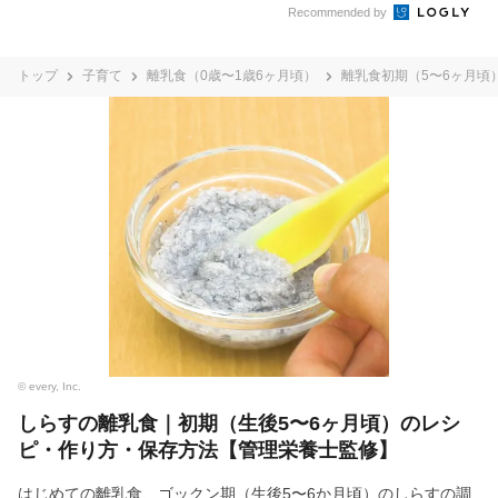
Recommended by
トップ
子育て
離乳食（0歳〜1歳6ヶ月頃）
離乳食初期（5〜6ヶ月頃
© every, Inc.
しらすの離乳食｜初期（生後5〜6ヶ月頃）のレシ
ピ・作り方・保存方法【管理栄養士監修】
はじめての離乳食、ゴックン期（生後5〜6か月頃）のしらすの調