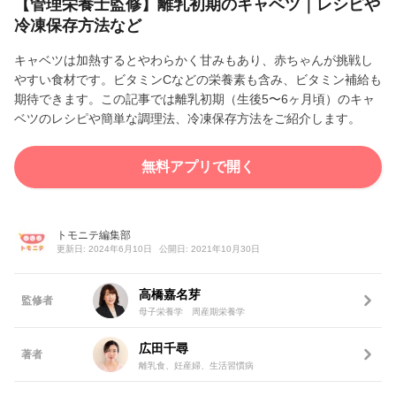
【管理栄養士監修】離乳初期のキャベツ｜レシピや
冷凍保存方法など
キャベツは加熱するとやわらかく甘みもあり、赤ちゃんが挑戦し
やすい食材です。ビタミンCなどの栄養素も含み、ビタミン補給も
期待できます。この記事では離乳初期（生後5〜6ヶ月頃）のキャ
ベツのレシピや簡単な調理法、冷凍保存方法をご紹介します。
無料アプリで開く
トモニテ編集部
更新日: 2024年6月10日
公開日: 2021年10月30日
高橋嘉名芽
監修者
母子栄養学 周産期栄養学
広田千尋
著者
離乳食、妊産婦、生活習慣病