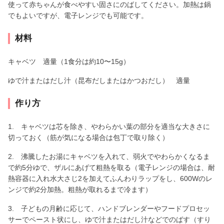
使って赤ちゃんが食べやすい固さにのばしてください。加熱は鍋
でもよいですが、電子レンジでも可能です。
材料
キャベツ 適量（1食分は約10〜15g）
ゆで汁またはだし汁（昆布だしまたはかつおだし） 適量
作り方
1. キャベツは芯を除き、やわらかい葉の部分を適当な大きさに
切っておく（筋が気になる場合は包丁で取り除く）
2. 沸騰したお湯にキャベツを入れて、弱火でやわらかくなるま
で約5分ゆで、ザルにあげて粗熱を取る（電子レンジの場合は、耐
熱容器に入れ水大さじ2を加えてふんわりラップをし、600Wのレ
ンジで約2分加熱。粗熱が取れるまで冷ます）
3. 子どもの月齢に応じて、ハンドブレンダーやフードプロセッ
サーでペースト状にし、ゆで汁またはだし汁などでのばす（すり