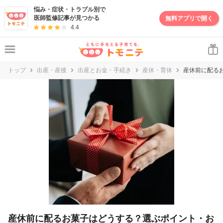
悩み・症状・トラブル別で
医師監修記事が見つかる
無料アプリで開く
4.4
トップ
出産・産後
出産とお金・手続き
産休・育休
産休前に配る
産休前に配るお菓子はどうする？選ぶポイント・お