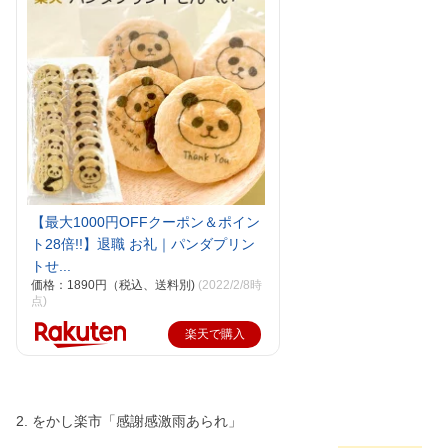
【最大1000円OFFクーポン＆ポイン
ト28倍!!】退職 お礼｜パンダプリン
トせ...
価格：1890円（税込、送料別)
(2022/2/8時
点)
楽天で購入
2. をかし楽市「感謝感激雨あられ」