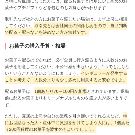
ど特にお世話になった方には、配るお菓子とは別に少し高めのお
菓子やプチギフトなどを包むのも気持ちが伝わります。
取引先など社外の方にお菓子を渡したい場合は、まず上司に相談
してください。
取引先とは会社同士の関係もあるので、自己判断
で配る・配らないを決めない方が無難です。
お菓子の購入予算・相場
お菓子を配るのであれば、必ず全員に行き渡るように人数分のお
菓子を用意してください。不公平感が出ないよう、1つでも足りな
いということがないようにしましょう。
イレギュラーが発生する
ことを考えて、人数分よりも少し多めに用意すると安心ですよ。
配るお菓子は、
1個あたり70～100円が相場
とされています。退職
前に配るお菓子よりもリーズナブルなものを選ぶ人が多いようで
す。
ただし、直属の上司や自分の業務を引き継いでくれる人など、
特
にお世話なった人・産休中に負担をかけてしまう人には、1個あた
り200円程度のお菓子を渡すのもよいでしょう。