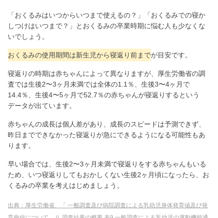
「おくるみはいつからいつまで使えるの？」「おくるみでの寝か
しつけはいつまで？」とおくるみの卒業時期に悩む人も少なくな
いでしょう。
おくるみの使用期間は新生児から寝返り前まで
が目安です。
寝返りの時期は赤ちゃんによって異なりますが、厚生労働省の調
査では生後2〜3ヶ月未満では全体の1.1％、生後3〜4ヶ月で
14.4％、生後4〜5ヶ月で52.7％の赤ちゃんが寝返りするという
データが出ています。
赤ちゃんの成長は個人差があり、成長のスピードは予測できず、
昨日までできなかった寝返りが急にできるようになる可能性もあ
ります。
早い場合では、生後2〜3ヶ月未満で寝返りをする赤ちゃんもいる
ため、いつ寝返りしてもおかしくない生後2ヶ月頃になったら、お
くるみの卒業を考えはじめましょう。
出典：厚生労働省、「 一般調査及び病院調査による乳幼児身体発育値及び発
育曲線について、Ⅱ 調査結果の概要 表9 一般調査による乳幼児の運動機能通