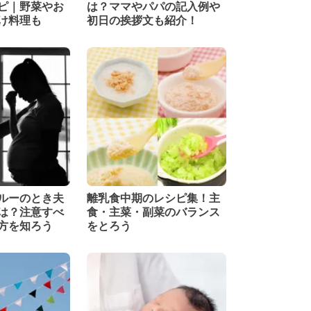
ピ｜野菜やお
は？ママやパパの記入例や
け料理も
初日の挨拶文も紹介！
ルーのとき夫
離乳食中期のレシピ集！主
は？注意すべ
食・主菜・副菜のバランス
方を知ろう
をとろう