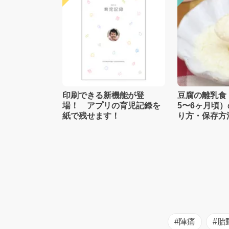
印刷できる新機能が登
豆腐の離乳食
場！ アプリの育児記録を
5〜6ヶ月頃
紙で残せます！
り方・保存方
士監修】
#陣痛
#胎