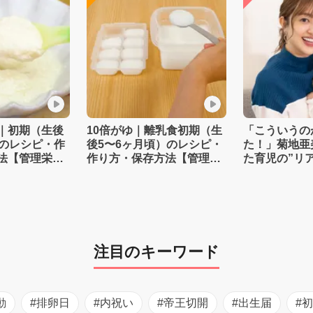
｜初期（生後
10倍がゆ｜離乳食初期（生
「こういうの
）のレシピ・作
後5〜6ヶ月頃）のレシピ・
た！」菊地亜
法【管理栄養
作り方・保存方法【管理栄
た育児の”リ
養士監修】
注目のキーワード
動
#排卵日
#内祝い
#帝王切開
#出生届
#