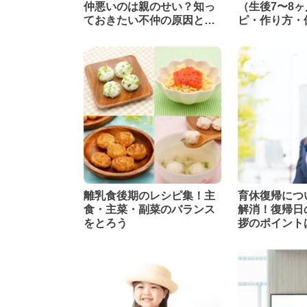
仲悪いのは親のせい？知っ
（生後7〜8
ておきたい不仲の原因と対
ピ・作り方・
処法
理栄養士監修
離乳食後期のレシピ集！主
育休復帰につ
食・主菜・副菜のバランス
解消！復帰日
をとろう
拶のポイント