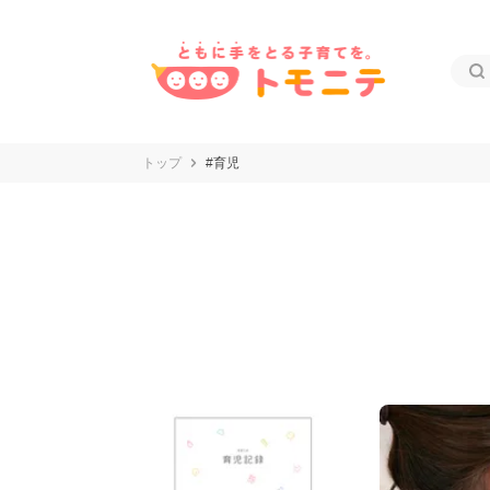
トップ
#育児