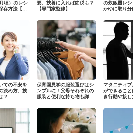
ヶ月頃）のレシ
要、扶養に入れば節税も？
の炊飯器レシ
保存方法【管
【専門家監修】
かゆに取り分
】
いての不安を
保育園見学の服装選びはシ
マタニティブ
の決め方、挨
ンプルに！父母それぞれの
ができること
は？
服装と便利な持ち物も詳し
き行動や接し
く紹介