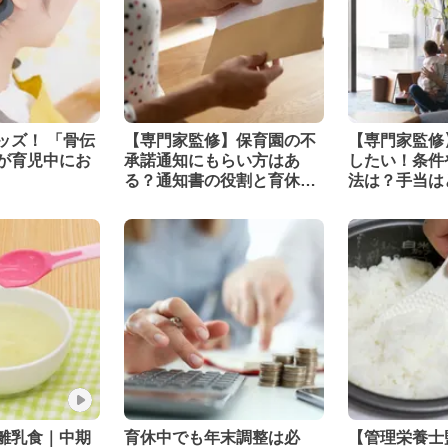
ッズ！ 「骨伝
【専門家監修】保育園の不
【専門家監修
が育児中にお
承諾通知にもらい方はあ
したい！条件
る？通知書の役割と育休延
法は？手当は
長の関係
離乳食｜中期
育休中でも年末調整は必
【管理栄養士