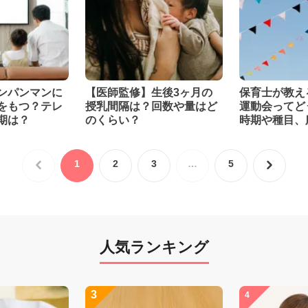
ンパンマンに
【医師監修】生後3ヶ月の
保育士が教え
をもつ？テレ
授乳間隔は？回数や量はど
運動会ってど
期は？
のくらい？
時期や種目、
1
2
3
…
5
人気ランキング
3
4