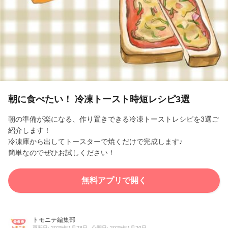
l
a
y
V
i
朝に食べたい！ 冷凍トースト時短レシピ3選
d
朝の準備が楽になる、作り置きできる冷凍トーストレシピを3選ご
紹介します！
e
冷凍庫から出してトースターで焼くだけで完成します♪
簡単なのでぜひお試しください！
o
無料アプリで開く
トモニテ編集部
更新日: 2025年1月28日
公開日: 2025年1月20日