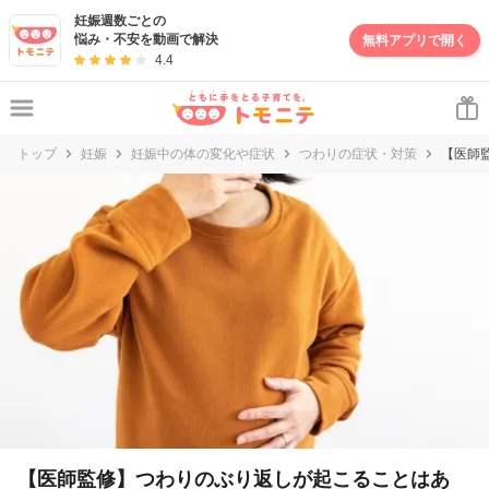
妊娠週数ごとの
悩み・不安を動画で解決
無料アプリで開く
4.4
トップ
妊娠
妊娠中の体の変化や症状
つわりの症状・対策
【医師
【医師監修】つわりのぶり返しが起こることはあ