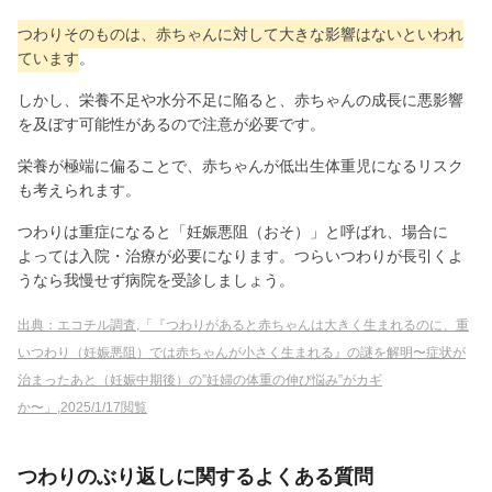
つわりそのものは、赤ちゃんに対して大きな影響はないといわれ
ています
。
しかし、栄養不足や水分不足に陥ると、赤ちゃんの成長に悪影響
を及ぼす可能性があるので注意が必要です。
栄養が極端に偏ることで、赤ちゃんが低出生体重児になるリスク
も考えられます。
つわりは重症になると「妊娠悪阻（おそ）」と呼ばれ、場合に
よっては入院・治療が必要になります。つらいつわりが長引くよ
うなら我慢せず病院を受診しましょう。
出典：エコチル調査,「『つわりがあると赤ちゃんは大きく生まれるのに、重
いつわり（妊娠悪阻）では赤ちゃんが小さく生まれる』の謎を解明〜症状が
治まったあと（妊娠中期後）の”妊婦の体重の伸び悩み”がカギ
か〜」,2025/1/17閲覧
つわりのぶり返しに関するよくある質問