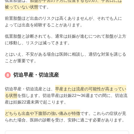
低置胎盤は、
胎盤が子宮の下方に位置するものの、子宮口には
被っていない状態
です。
前置胎盤ほど出血のリスクは高くありませんが、それでも人に
よっては出血を経験することがあります。
低置胎盤と診断されても、通常は妊娠が進むにつれて胎盤が上方
に移動し、リスクは減ってきます。
とはいえ、不安がある場合は医師に相談し、適切な対策を講じる
ことが重要です。
切迫早産・切迫流産
切迫早産・切迫流産とは、
早産または流産の可能性が高まってい
る状態
を指します。切迫早産は妊娠22〜36週までの間に、切迫流
産は妊娠22週未満で起こります。
どちらも出血や下腹部の強い痛みが特徴
です。これらの症状が見
られた場合、医師の診断を受け、安静に過ごす必要があります。