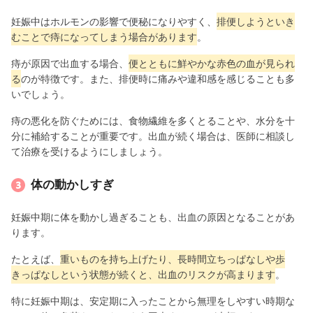
妊娠中はホルモンの影響で便秘になりやすく、
排便しようといき
むことで痔になってしまう場合があります
。
痔が原因で出血する場合、
便とともに鮮やかな赤色の血が見られ
る
のが特徴です。また、排便時に痛みや違和感を感じることも多
いでしょう。
痔の悪化を防ぐためには、食物繊維を多くとることや、水分を十
分に補給することが重要です。出血が続く場合は、医師に相談し
て治療を受けるようにしましょう。
体の動かしすぎ
妊娠中期に体を動かし過ぎることも、出血の原因となることがあ
ります。
たとえば、
重いものを持ち上げたり、長時間立ちっぱなしや歩
きっぱなしという状態が続くと、出血のリスクが高まります
。
特に妊娠中期は、安定期に入ったことから無理をしやすい時期な