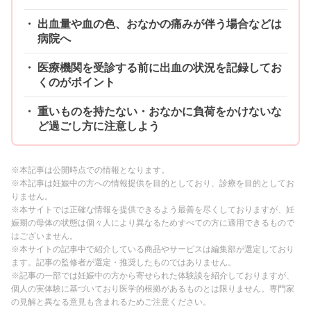
出血量や血の色、おなかの痛みが伴う場合などは
病院へ
医療機関を受診する前に出血の状況を記録してお
くのがポイント
重いものを持たない・おなかに負荷をかけないな
ど過ごし方に注意しよう
※本記事は公開時点での情報となります。
※本記事は妊娠中の方への情報提供を目的としており、診療を目的としてお
りません。
※本サイトでは正確な情報を提供できるよう最善を尽くしておりますが、妊
娠期の母体の状態は個々人により異なるためすべての方に適用できるもので
はございません。
※本サイトの記事中で紹介している商品やサービスは編集部が選定しており
ます。記事の監修者が選定・推奨したものではありません。
※記事の一部では妊娠中の方から寄せられた体験談を紹介しておりますが、
個人の実体験に基づいており医学的根拠があるものとは限りません。専門家
の見解と異なる意見も含まれるためご注意ください。