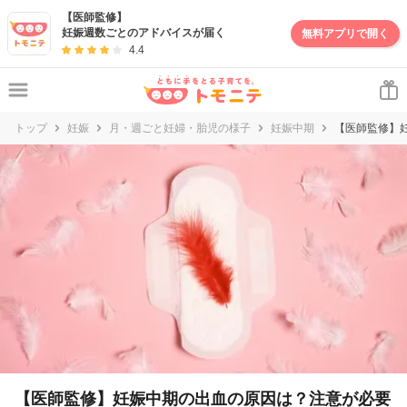
【医師監修】
妊娠週数ごとのアドバイスが届く
無料アプリで開く
4.4
トップ
妊娠
月・週ごと妊婦・胎児の様子
妊娠中期
【医師監修】
【医師監修】妊娠中期の出血の原因は？注意が必要