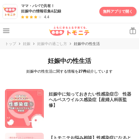
ママ・パパで共有！
妊娠中の情報収集&記録
無料アプリで開く
4.4
トップ
妊娠
妊娠中の過ごし方
妊娠中の性生活
妊娠中の性生活
妊娠中の性生活に関する情報を
27件
紹介しています
妊娠中に知っておきたい性感染症① 性器
ヘルペスウイルス感染症【産婦人科医監
修】
【トモニテお悩み相談】性感染症になると