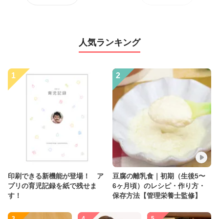
人気ランキング
1
2
印刷できる新機能が登場！ ア
豆腐の離乳食｜初期（生後5〜
プリの育児記録を紙で残せま
6ヶ月頃）のレシピ・作り方・
す！
保存方法【管理栄養士監修】
3
4
5