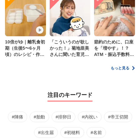
10倍がゆ｜離乳食初
「こういうのが欲し
節約のために、口座
期（生後5〜6ヶ月
かった！」菊地亜美
を「増やす」！？
頃）のレシピ・作り
さんに聞いた育児
ATM・振込手数料の
方・保存方法【管理
の”リアルな本音”
ムダを減らす新しい
栄養士監修】
家計管理術
もっと見る
注目のキーワード
#陣痛
#胎動
#排卵日
#内祝い
#帝王切開
#出生届
#初穂料
#名前