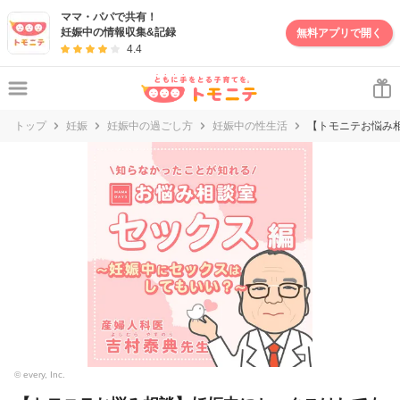
ママ・パパで共有！
妊娠中の情報収集&記録
無料アプリで開く
4.4
トップ
妊娠
妊娠中の過ごし方
妊娠中の性生活
【トモニテお悩み
© every, Inc.