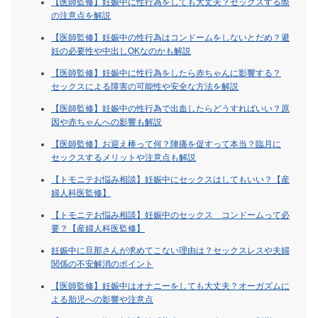
【医師監修】妊娠中に性行為をしても大丈夫？セックスする際
の注意点を解説
【医師監修】妊娠中の性行為はコンドームをしないとだめ？避
妊の必要性や中出しOKなのかも解説
【医師監修】妊娠中に性行為をしたら赤ちゃんに影響する？
セックスによる障害の可能性や安全な方法を解説
【医師監修】妊娠中の性行為で出血したらどうすればいい？原
因や赤ちゃんへの影響も解説
【医師監修】お迎え棒って何？陣痛を促すって本当？臨月に
セックスするメリットや注意点も解説
【トモニテお悩み相談】妊娠中にセックスはしてもいい？【産
婦人科医監修】
【トモニテお悩み相談】妊娠中のセックス コンドームって必
要？【産婦人科医監修】
妊娠中に旦那さんが求めてこない理由は？セックスレスや夫婦
関係の不安解消のポイント
【医師監修】妊娠中はオナニーをしても大丈夫？オーガズムに
よる胎児への影響や注意点