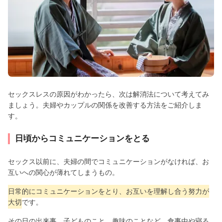
セックスレスの原因がわかったら、次は解消法について考えてみ
ましょう。夫婦やカップルの関係を改善する方法をご紹介しま
す。
日頃からコミュニケーションをとる
セックス以前に、夫婦の間でコミュニケーションがなければ、お
互いへの関心が薄れてしまうもの。
日常的にコミュニケーションをとり、お互いを理解し合う努力が
大切
です。
その日の出来事、子どものこと、趣味のことなど、食事中や寝る