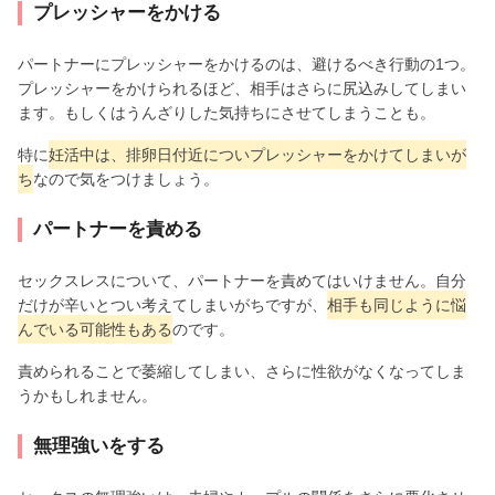
プレッシャーをかける
パートナーにプレッシャーをかけるのは、避けるべき行動の1つ。
プレッシャーをかけられるほど、相手はさらに尻込みしてしまい
ます。もしくはうんざりした気持ちにさせてしまうことも。
特に
妊活中は、排卵日付近についプレッシャーをかけてしまいが
ち
なので気をつけましょう。
パートナーを責める
セックスレスについて、パートナーを責めてはいけません。自分
だけが辛いとつい考えてしまいがちですが、
相手も同じように悩
んでいる可能性もある
のです。
責められることで萎縮してしまい、さらに性欲がなくなってしま
うかもしれません。
無理強いをする