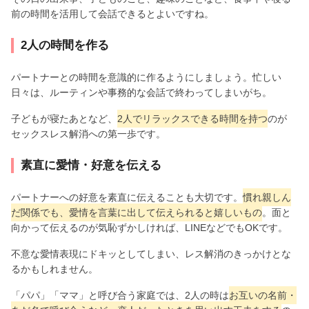
前の時間を活用して会話できるとよいですね。
2人の時間を作る
パートナーとの時間を意識的に作るようにしましょう。忙しい
日々は、ルーティンや事務的な会話で終わってしまいがち。
子どもが寝たあとなど、
2人でリラックスできる時間を持つ
のが
セックスレス解消への第一歩です。
素直に愛情・好意を伝える
パートナーへの好意を素直に伝えることも大切です。
慣れ親しん
だ関係でも、愛情を言葉に出して伝えられると嬉しいもの
。面と
向かって伝えるのが気恥ずかしければ、LINEなどでもOKです。
不意な愛情表現にドキッとしてしまい、レス解消のきっかけとな
るかもしれません。
「パパ」「ママ」と呼び合う家庭では、2人の時は
お互いの名前・