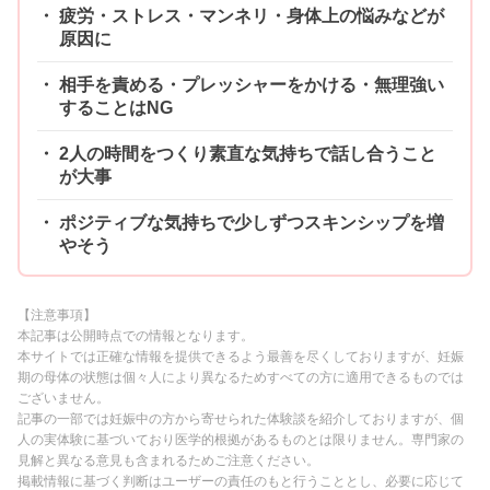
疲労・ストレス・マンネリ・身体上の悩みなどが
原因に
相手を責める・プレッシャーをかける・無理強い
することはNG
2人の時間をつくり素直な気持ちで話し合うこと
が大事
ポジティブな気持ちで少しずつスキンシップを増
やそう
【注意事項】
本記事は公開時点での情報となります。
本サイトでは正確な情報を提供できるよう最善を尽くしておりますが、妊娠
期の母体の状態は個々人により異なるためすべての方に適用できるものでは
ございません。
記事の一部では妊娠中の方から寄せられた体験談を紹介しておりますが、個
人の実体験に基づいており医学的根拠があるものとは限りません。専門家の
見解と異なる意見も含まれるためご注意ください。
掲載情報に基づく判断はユーザーの責任のもと行うこととし、必要に応じて