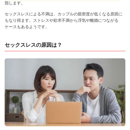
指します。
セックスレスによる不満は、カップルの親密度が低くなる原因に
もなり得ます。ストレスや欲求不満から浮気や離婚につながる
ケースもあるようです。
セックスレスの原因は？