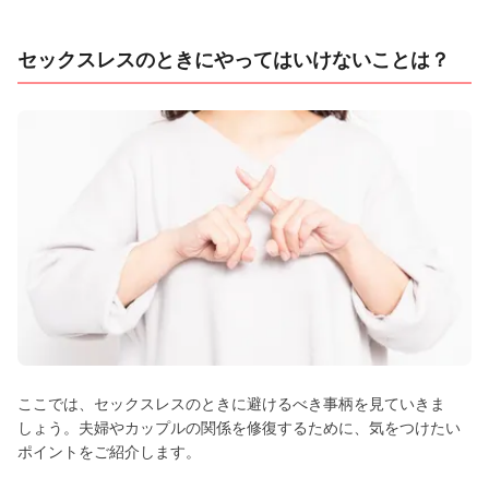
セックスレスのときにやってはいけないことは？
ここでは、セックスレスのときに避けるべき事柄を見ていきま
しょう。夫婦やカップルの関係を修復するために、気をつけたい
ポイントをご紹介します。