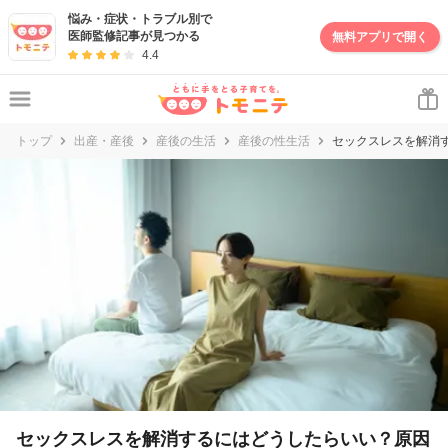
悩み・症状・トラブル別で
医師監修記事が見つかる
無料アプリで開く
4.4
トップ
出産・産後
産後の生活
産後の性生活
セックスレスを解消
セックスレスを解消するにはどうしたらいい？原因