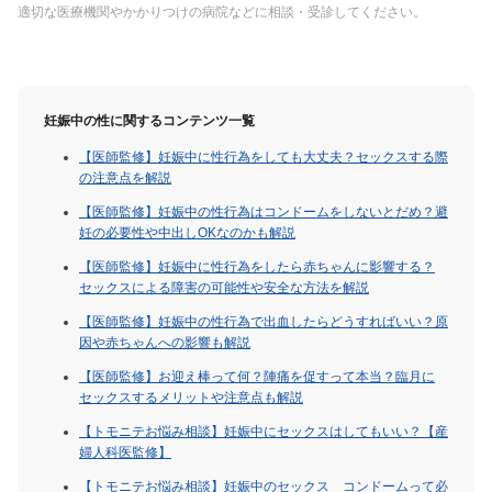
適切な医療機関やかかりつけの病院などに相談・受診してください。
妊娠中の性に関するコンテンツ一覧
【医師監修】妊娠中に性行為をしても大丈夫？セックスする際
の注意点を解説
【医師監修】妊娠中の性行為はコンドームをしないとだめ？避
妊の必要性や中出しOKなのかも解説
【医師監修】妊娠中に性行為をしたら赤ちゃんに影響する？
セックスによる障害の可能性や安全な方法を解説
【医師監修】妊娠中の性行為で出血したらどうすればいい？原
因や赤ちゃんへの影響も解説
【医師監修】お迎え棒って何？陣痛を促すって本当？臨月に
セックスするメリットや注意点も解説
【トモニテお悩み相談】妊娠中にセックスはしてもいい？【産
婦人科医監修】
【トモニテお悩み相談】妊娠中のセックス コンドームって必