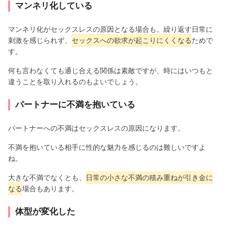
マンネリ化している
マンネリ化がセックスレスの原因となる場合も。繰り返す日常に
刺激を感じられず、
セックスへの欲求が起こりにくくなる
ためで
す。
何も言わなくても通じ合える関係は素敵ですが、時にはいつもと
違うことを取り入れるのもよいでしょう。
パートナーに不満を抱いている
パートナーへの不満はセックスレスの原因になります。
不満を抱いている相手に性的な魅力を感じるのは難しいですよ
ね。
大きな不満でなくとも、
日常の小さな不満の積み重ねが引き金に
なる
場合もあります。
体型が変化した