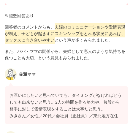
※複数回答あり
回答者のコメントからも、
夫婦のコミュニケーションや愛情表現
が増え、子どもが起きずにスキンシップをとれる状況にあれば、
セックスに向き合いやすい
という声が多くみられました。
また、パパ・ママの関係から、夫婦として恋人のような気持ちを
保つことも大切、という意見もみられました。
先輩ママ
お互いにしたいと思っていても、タイミングがなければどう
しても出来ないと思う。2人の時間を作る努力や、普段から
相手に対して愛情表現をすることは大事だと思う。
みきさん／女性／20代／会社員（正社員）／東北地方在住