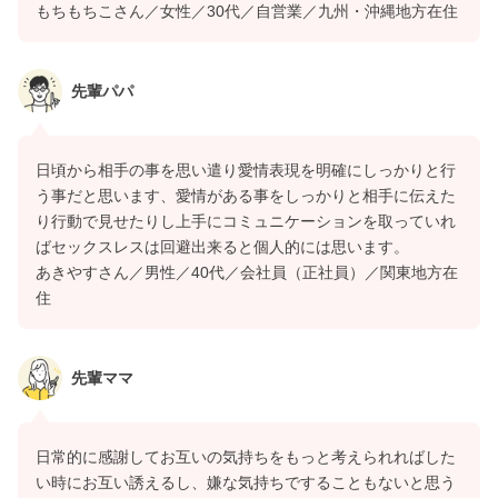
もちもちこさん／女性／30代／自営業／九州・沖縄地方在住
先輩パパ
日頃から相手の事を思い遣り愛情表現を明確にしっかりと行
う事だと思います、愛情がある事をしっかりと相手に伝えた
り行動で見せたりし上手にコミュニケーションを取っていれ
ばセックスレスは回避出来ると個人的には思います。
あきやすさん／男性／40代／会社員（正社員）／関東地方在
住
先輩ママ
日常的に感謝してお互いの気持ちをもっと考えられればした
い時にお互い誘えるし、嫌な気持ちですることもないと思う