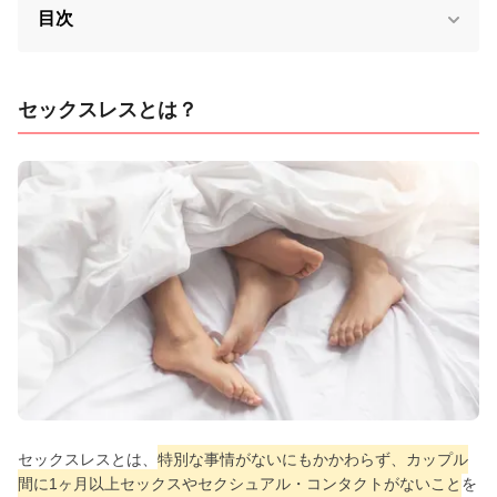
目次
セックスレスとは？
セックスレスとは、
特別な事情がないにもかかわらず、カップル
間に1ヶ月以上セックスやセクシュアル・コンタクトがないこと
を