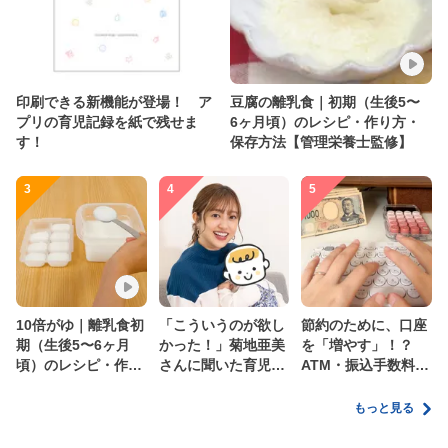
印刷できる新機能が登場！ ア
豆腐の離乳食｜初期（生後5〜
プリの育児記録を紙で残せま
6ヶ月頃）のレシピ・作り方・
す！
保存方法【管理栄養士監修】
3
4
5
10倍がゆ｜離乳食初
「こういうのが欲し
節約のために、口座
期（生後5〜6ヶ月
かった！」菊地亜美
を「増やす」！？
頃）のレシピ・作り
さんに聞いた育児
ATM・振込手数料の
方・保存方法【管理
の”リアルな本音”
ムダを減らす新しい
栄養士監修】
家計管理術
もっと見る