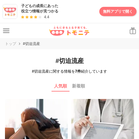
子どもの成長にあった
役立つ情報が見つかる
無料アプリで開く
4.4
トップ
#切迫流産
#切迫流産
#切迫流産に関する情報を
7件
紹介しています
人気順
新着順