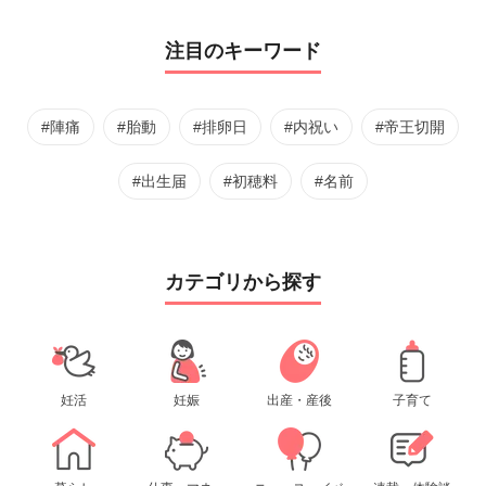
注目のキーワード
#陣痛
#胎動
#排卵日
#内祝い
#帝王切開
#出生届
#初穂料
#名前
カテゴリから探す
妊活
妊娠
出産・産後
子育て