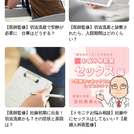
【医師監修】切迫流産で安静が
【医師監修】切迫流産と診断さ
必要に 仕事はどうする？
れたら、入院期間はどのくら
い？
【医師監修】妊娠初期に出血！
【トモニテお悩み相談】妊娠中
切迫流産かも？その症状と原因
にセックスはしてもいい？【産
は？
婦人科医監修】