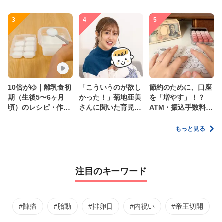
3
4
5
10倍がゆ｜離乳食初
「こういうのが欲し
節約のために、口座
期（生後5〜6ヶ月
かった！」菊地亜美
を「増やす」！？
頃）のレシピ・作り
さんに聞いた育児
ATM・振込手数料の
方・保存方法【管理
の”リアルな本音”
ムダを減らす新しい
栄養士監修】
家計管理術
もっと見る
注目のキーワード
#陣痛
#胎動
#排卵日
#内祝い
#帝王切開