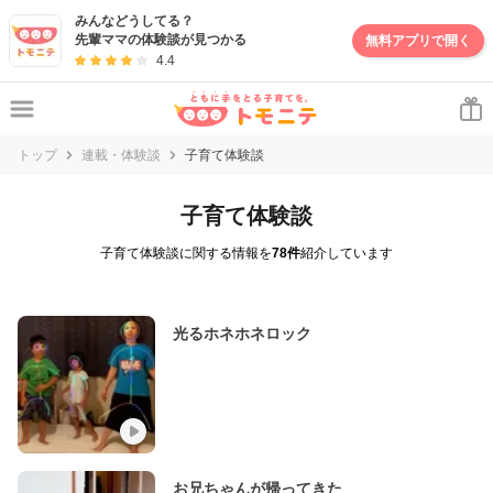
みんなどうしてる？
先輩ママの体験談が見つかる
無料アプリで開く
4.4
トップ
連載・体験談
子育て体験談
子育て体験談
子育て体験談に関する情報を
78件
紹介しています
光るホネホネロック
お兄ちゃんが帰ってきた