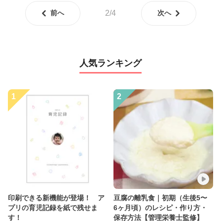
前へ
2/4
次へ
人気ランキング
1
2
印刷できる新機能が登場！ ア
豆腐の離乳食｜初期（生後5〜
プリの育児記録を紙で残せま
6ヶ月頃）のレシピ・作り方・
す！
保存方法【管理栄養士監修】