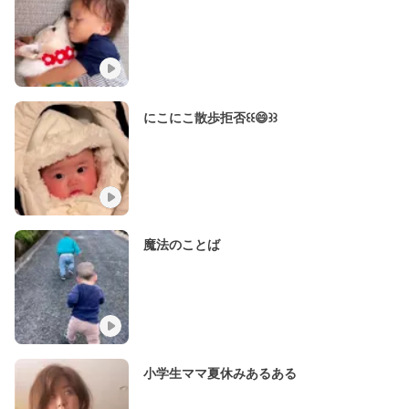
にこにこ散歩拒否꒰꒰😄꒱꒱
魔法のことば
小学生ママ夏休みあるある